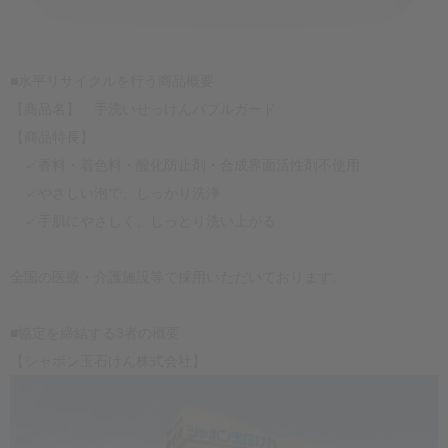
■水平リサイクルを行う商品概要
【商品名】 手洗いせっけんバブルガード
【商品特長】
✓香料・着色料・酸化防止剤・合成界面活性剤不使用
✓やさしい泡で、しっかり洗浄
✓手肌にやさしく、しっとり洗い上がる
全国の医療・介護施設等で採用いただいております。
■協定を締結する3者の概要
【シャボン玉石けん株式会社】