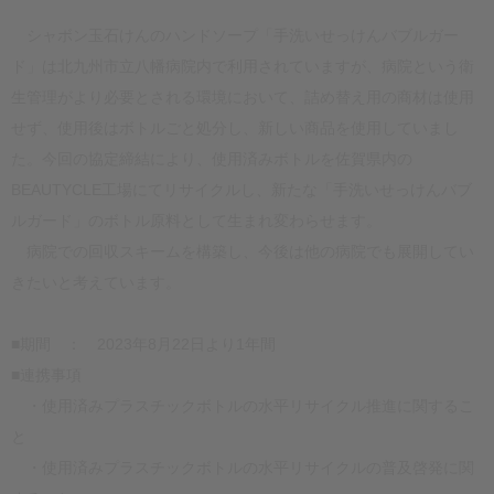
シャボン玉石けんのハンドソープ「手洗いせっけんバブルガー
ド」は北九州市立八幡病院内で利用されていますが、病院という衛
生管理がより必要とされる環境において、詰め替え用の商材は使用
せず、使用後はボトルごと処分し、新しい商品を使用していまし
た。今回の協定締結により、使用済みボトルを佐賀県内の
BEAUTYCLE工場にてリサイクルし、新たな「手洗いせっけんバブ
ルガード」のボトル原料として生まれ変わらせます。
病院での回収スキームを構築し、今後は他の病院でも展開してい
きたいと考えています。
■期間 ： 2023年8月22日より1年間
■連携事項
・使用済みプラスチックボトルの水平リサイクル推進に関するこ
と
・使用済みプラスチックボトルの水平リサイクルの普及啓発に関