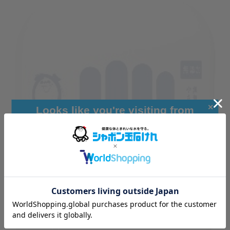
✕
Looks like you're visiting from
outside Japan. Would you like to
browse our global site for a better
experience?
Go to Global Site
Stay on Japanese Site