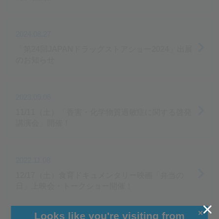
2024.08.27
「第24回JAPANドラッグストアショー2024」出展
のお知らせ
2023.09.06
11/11（土）「香害・化学物質過敏症に関する啓発
講演会」開催！
2022.11.08
12/17（土）食育ドキュメンタリー映画「弁当の
日」上映会・トークショー開催！
✕
Looks like you're visiting from