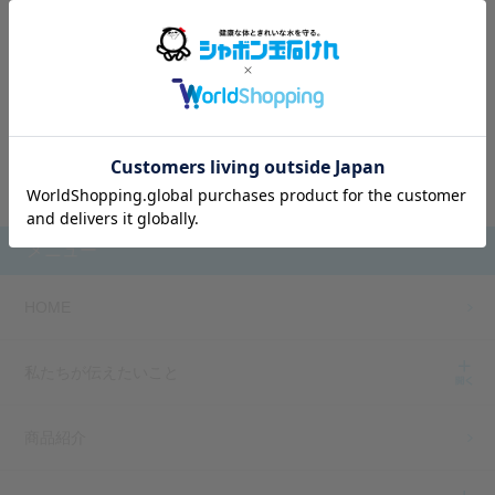
2022.07.26
outside Japan. Would you like to
browse our global site for a better
「香害・化学物質過敏症啓発講演会」のアーカイ
experience?
ブ配信はこちら
Go to Global Site
Stay on Japanese Site
メニュー
HOME
私たちが伝えたいこと
商品紹介