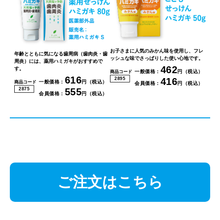
お子さまに人気のみかん味を使用し、フレ
年齢とともに気になる歯周病（歯肉炎・歯
ッシュな味でさっぱりした使い心地です。
周炎）には、薬用ハミガキがおすすめで
462
す。
一般価格：
円（税込）
商品コード
616
416
2895
一般価格：
円（税込）
商品コード
会員価格：
円（税込）
555
2875
会員価格：
円（税込）
ご注文はこちら