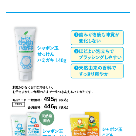
刺激が少なくお口にやさしい。
お子さまからご年配の方まで一生つきあえるハミガキです。
495
一般価格：
円（税込）
商品コード
446
2855
会員価格：
円（税込）