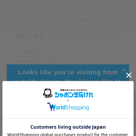
※入力後、住所が反映されない場合は、郵便番号に誤りがある可能
性がございます。
住所１
必須
都道府県を入力してください。
（例）東京都
✕
Looks like you're visiting from
住所２
必須
outside Japan. Would you like to
browse our global site for a better
experience?
市区町村を入力してください
住所３
Go to Global Site