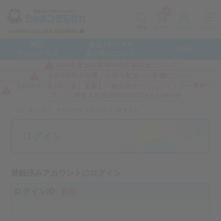
0
カート
メニュー
検索
ログイン
商品
全品10%OFF
Q&A
ラインナップ
友の会について
2026年度お盆期間中の営業状況について
「令和8年熊本地震」に伴う配送への影響について
【2026年7月3日（金）更新】「無添加せっけんシャンプー専用リン
ス」 に関する自主回収のお詫びとお知らせ
トップ
マイページメニュー
ログイン
ログイン
登録済みアカウントにログイン
ログインID
必須