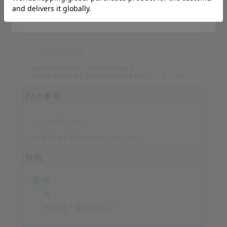
番地・建物名、部屋番号を入力してください。
Stay on Japanese Site
電話番号
必須
(例)090-0000-0000、09000000000など
注文や配送に関するご連絡が可能な電話番号を入力してください。
FAX番号
FAX受信可能な番号があればご入力ください。
性別
男
女
その他・回答しない