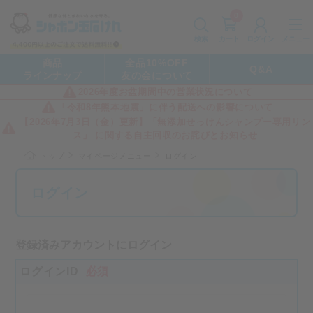
0
カート
メニュー
検索
ログイン
商品
全品10%OFF
Q&A
ラインナップ
友の会について
2026年度お盆期間中の営業状況について
「令和8年熊本地震」に伴う配送への影響について
【2026年7月3日（金）更新】「無添加せっけんシャンプー専用リン
ス」 に関する自主回収のお詫びとお知らせ
トップ
マイページメニュー
ログイン
ログイン
登録済みアカウントにログイン
ログインID
必須