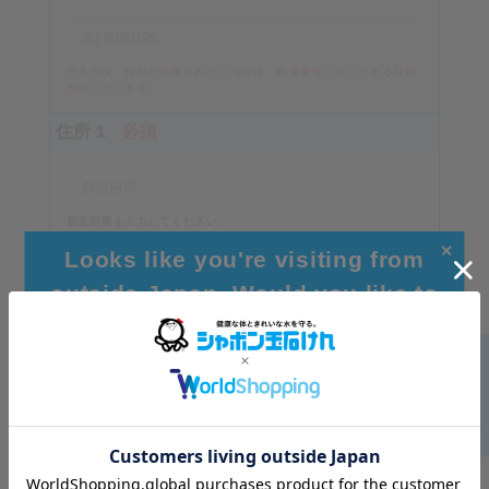
※入力後、住所が反映されない場合は、郵便番号に誤りがある可能
性がございます。
住所１
必須
都道府県を入力してください。
（例）東京都
✕
Looks like you're visiting from
住所２
必須
outside Japan. Would you like to
browse our global site for a better
experience?
市区町村を入力してください
住所３
Go to Global Site