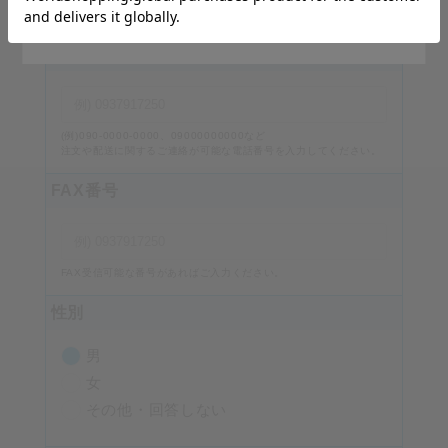
番地・建物名、部屋番号を入力してください。
Stay on Japanese Site
電話番号
必須
(例)090-0000-0000、09000000000など
注文や配送に関するご連絡が可能な電話番号を入力してください。
FAX番号
FAX受信可能な番号があればご入力ください。
性別
男
女
その他・回答しない