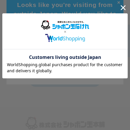
✕
Looks like you're visiting from
outside Japan. Would you like to
browse our global site for a better
experience?
Go to Global Site
Stay on Japanese Site
よくあるご質問はこちら