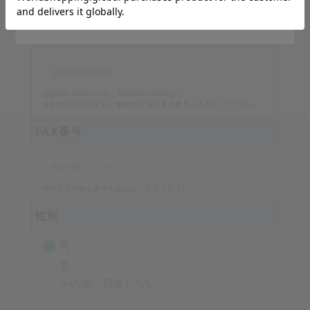
番地・建物名、部屋番号を入力してください。
Stay on Japanese Site
電話番号
必須
(例)090-0000-0000、09000000000など
注文や配送に関するご連絡が可能な電話番号を入力してください。
FAX番号
FAX受信可能な番号があればご入力ください。
性別
男
女
その他・回答しない