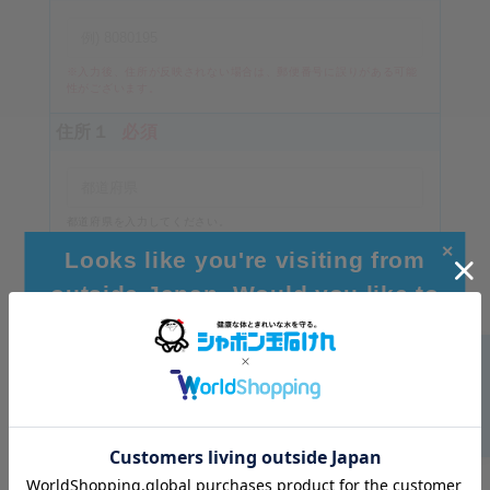
※入力後、住所が反映されない場合は、郵便番号に誤りがある可能
性がございます。
住所１
必須
都道府県を入力してください。
（例）東京都
✕
Looks like you're visiting from
住所２
必須
outside Japan. Would you like to
browse our global site for a better
experience?
市区町村を入力してください
住所３
Go to Global Site