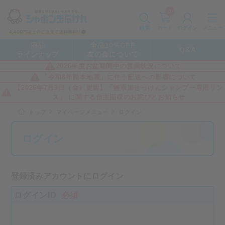
0
カート
メニュー
検索
ログイン
商品
全品10%OFF
Q&A
ラインナップ
友の会について
2026年度お盆期間中の営業状況について
「令和8年熊本地震」に伴う配送への影響について
【2026年7月3日（金）更新】「無添加せっけんシャンプー専用リン
ス」 に関する自主回収のお詫びとお知らせ
トップ
マイページメニュー
ログイン
ログイン
登録済みアカウントにログイン
ログインID
必須