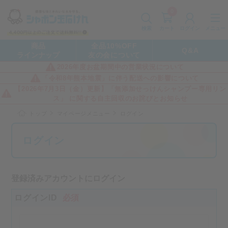
0
カート
メニュー
検索
ログイン
商品
全品10%OFF
Q&A
ラインナップ
友の会について
2026年度お盆期間中の営業状況について
「令和8年熊本地震」に伴う配送への影響について
【2026年7月3日（金）更新】「無添加せっけんシャンプー専用リン
ス」 に関する自主回収のお詫びとお知らせ
トップ
マイページメニュー
ログイン
ログイン
登録済みアカウントにログイン
ログインID
必須