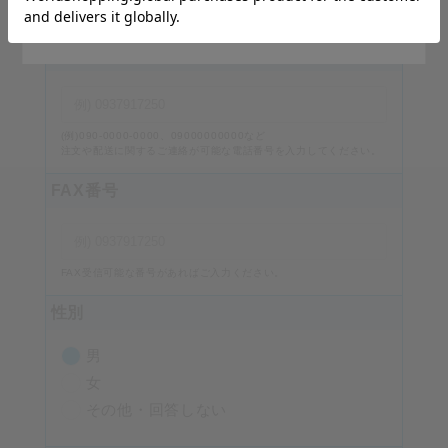
番地・建物名、部屋番号を入力してください。
Stay on Japanese Site
電話番号
必須
(例)090-0000-0000、09000000000など
注文や配送に関するご連絡が可能な電話番号を入力してください。
FAX番号
FAX受信可能な番号があればご入力ください。
性別
男
女
その他・回答しない