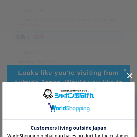
※入力後、住所が反映されない場合は、郵便番号に誤りがある可能
性がございます。
住所１
必須
都道府県を入力してください。
（例）東京都
✕
Looks like you're visiting from
住所２
必須
outside Japan. Would you like to
browse our global site for a better
experience?
市区町村を入力してください
住所３
Go to Global Site