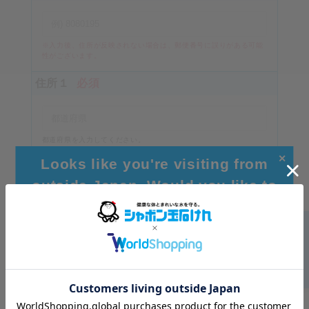
※入力後、住所が反映されない場合は、郵便番号に誤りがある可能
性がございます。
住所１
必須
都道府県を入力してください。
（例）東京都
✕
Looks like you're visiting from
住所２
必須
outside Japan. Would you like to
browse our global site for a better
experience?
市区町村を入力してください
住所３
Go to Global Site