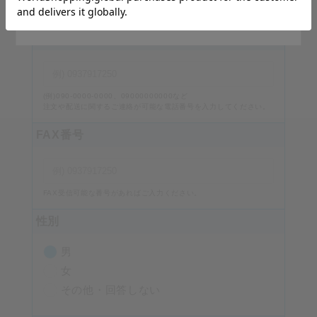
番地・建物名、部屋番号を入力してください。
Stay on Japanese Site
電話番号
必須
(例)090-0000-0000、09000000000など
注文や配送に関するご連絡が可能な電話番号を入力してください。
FAX番号
FAX受信可能な番号があればご入力ください。
性別
男
女
その他・回答しない