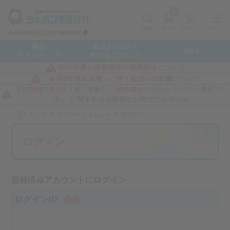
0
カート
メニュー
検索
ログイン
商品
全品10%OFF
Q&A
ラインナップ
友の会について
2026年度お盆期間中の営業状況について
「令和8年熊本地震」に伴う配送への影響について
【2026年7月3日（金）更新】「無添加せっけんシャンプー専用リン
ス」 に関する自主回収のお詫びとお知らせ
トップ
マイページメニュー
ログイン
ログイン
登録済みアカウントにログイン
ログインID
必須