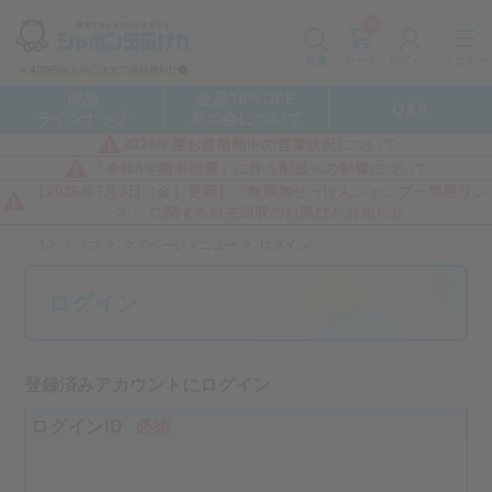
0
カート
メニュー
検索
ログイン
商品
全品10%OFF
Q&A
ラインナップ
友の会について
2026年度お盆期間中の営業状況について
「令和8年熊本地震」に伴う配送への影響について
【2026年7月3日（金）更新】「無添加せっけんシャンプー専用リン
ス」 に関する自主回収のお詫びとお知らせ
トップ
マイページメニュー
ログイン
ログイン
登録済みアカウントにログイン
ログインID
必須