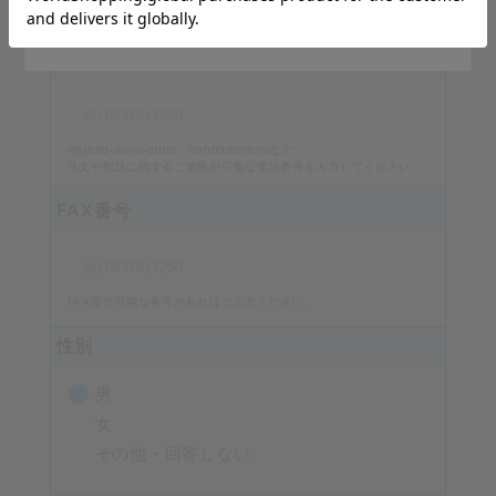
番地・建物名、部屋番号を入力してください。
Stay on Japanese Site
電話番号
必須
(例)090-0000-0000、09000000000など
注文や配送に関するご連絡が可能な電話番号を入力してください。
FAX番号
FAX受信可能な番号があればご入力ください。
性別
男
女
その他・回答しない