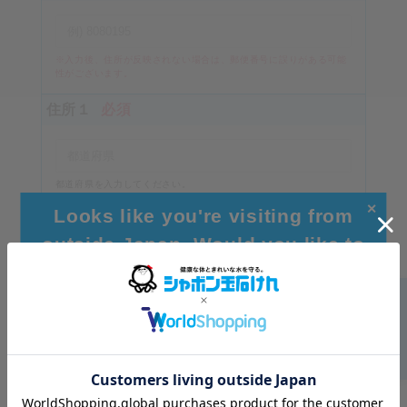
※入力後、住所が反映されない場合は、郵便番号に誤りがある可能
性がございます。
住所１
必須
都道府県を入力してください。
（例）東京都
✕
Looks like you're visiting from
住所２
必須
outside Japan. Would you like to
browse our global site for a better
experience?
市区町村を入力してください
住所３
Go to Global Site