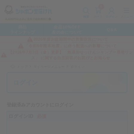
0
カート
メニュー
検索
ログイン
商品
全品10%OFF
Q&A
ラインナップ
友の会について
2026年度お盆期間中の営業状況について
「令和8年熊本地震」に伴う配送への影響について
【2026年7月3日（金）更新】「無添加せっけんシャンプー専用リン
ス」 に関する自主回収のお詫びとお知らせ
トップ
マイページメニュー
ログイン
ログイン
登録済みアカウントにログイン
ログインID
必須