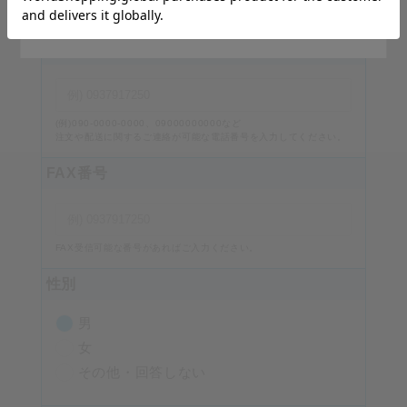
番地・建物名、部屋番号を入力してください。
Stay on Japanese Site
電話番号
必須
(例)090-0000-0000、09000000000など
注文や配送に関するご連絡が可能な電話番号を入力してください。
FAX番号
FAX受信可能な番号があればご入力ください。
性別
男
女
その他・回答しない