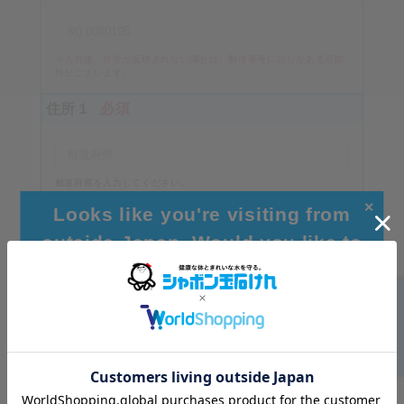
※入力後、住所が反映されない場合は、郵便番号に誤りがある可能
性がございます。
住所１
必須
都道府県を入力してください。
（例）東京都
✕
Looks like you're visiting from
住所２
必須
outside Japan. Would you like to
browse our global site for a better
experience?
市区町村を入力してください
住所３
Go to Global Site