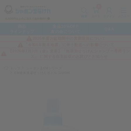
0
カート
メニュー
検索
ログイン
商品
全品10%OFF
Q&A
ラインナップ
友の会について
2026年度お盆期間中の営業状況について
「令和8年熊本地震」に伴う配送への影響について
【2026年7月3日（金）更新】「無添加せっけんシャンプー専用リン
ス」 に関する自主回収のお詫びとお知らせ
トップ
シャボン玉EMシリーズ
EM液体洗濯せっけんボトル 1200mL