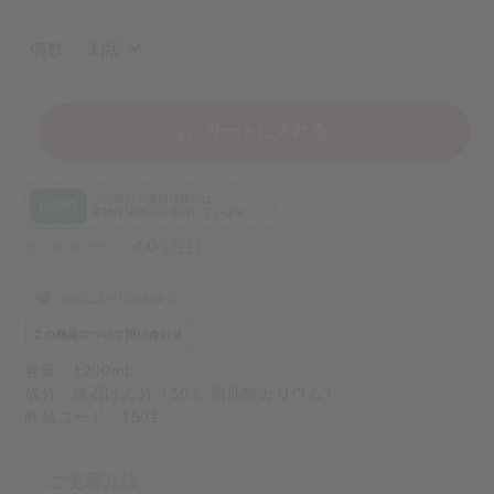
個数
カートに入れる
この商品の原料油脂には
植物性
植物性油脂のみ使用しています
4.0
(7件)
容量 : 1200mL
成分 : 純石けん分（30％ 脂肪酸カリウム）
商品コード : 1501