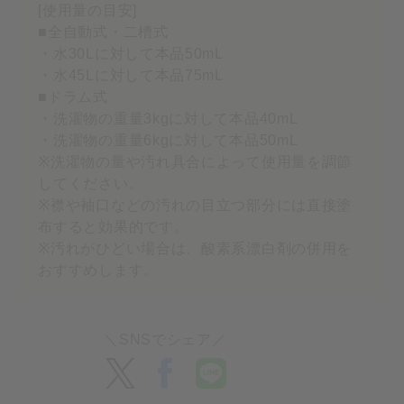
[使用量の目安]
■全自動式・二槽式
・水30Lに対して本品50mL
・水45Lに対して本品75mL
■ドラム式
・洗濯物の重量3kgに対して本品40mL
・洗濯物の重量6kgに対して本品50mL
※洗濯物の量や汚れ具合によって使用量を調節
してください。
※襟や袖口などの汚れの目立つ部分には直接塗
布すると効果的です。
※汚れがひどい場合は、酸素系漂白剤の併用を
おすすめします。