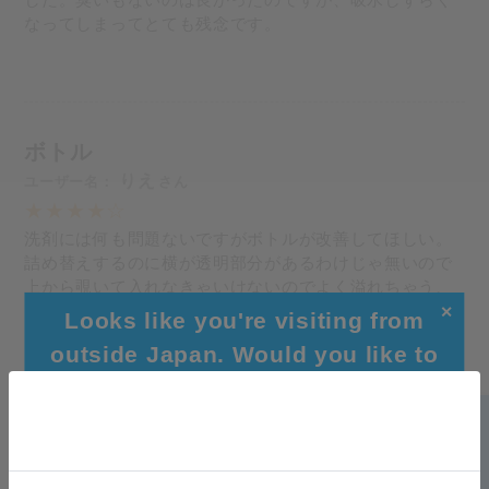
なってしまってとても残念です。
ボトル
りえ
洗剤には何も問題ないですがボトルが改善してほしい。
詰め替えするのに横が透明部分があるわけじゃ無いので
上から覗いて入れなきゃいけないのでよく溢れちゃう、
見やすくしてほしい。
✕
Looks like you're visiting from
outside Japan. Would you like to
browse our global site for a better
experience?
柔らかい
ミカエル