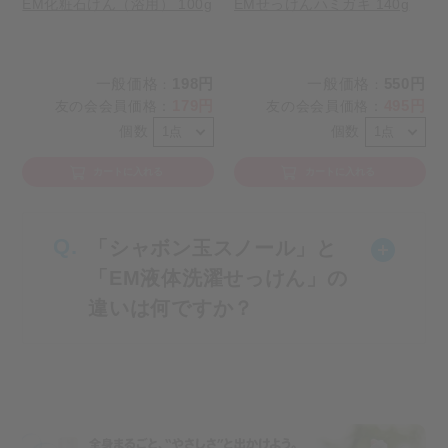
EM化粧石けん（浴用） 100g
EMせっけんハミガキ 140g
一般価格
198円
一般価格
550円
：
：
179円
495円
友の会会員価格
：
友の会会員価格
：
個数
個数
カートに入れる
カートに入れる
「シャボン玉スノール」と
「EM液体洗濯せっけん」の
違いは何ですか？