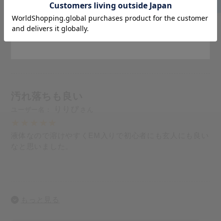
Go to Global Site
初めて使った時､この洗濯せっけんで洗うと柔軟剤無しで
も柔らかいと感じ､驚きました。やっぱり本物の石けんは
Stay on Japanese Site
違います。
汚れ落ちも良い
りりぴ
液体なので溶けやすくEM入りで初心者にも玄人にも良い
なと思いました。
もっと見る