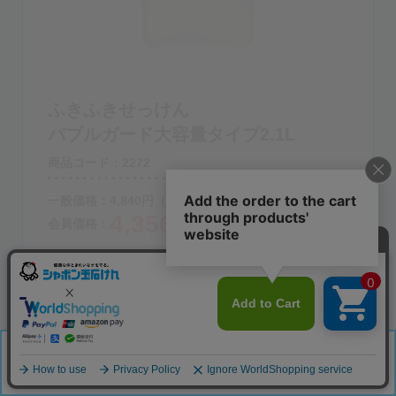
ふきふきせっけん
バブルガード大容量タイプ2.1L
商品コード：2272
一般価格：
4,840
円
（税込）
4,356
会員価格：
円（税込）
数量:
カートに入れる
「カートに入れる」へ移動する