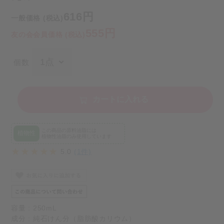
616円
一般価格 (税込)
555円
友の会会員価格 (税込)
個数
カートに入れる
この商品の原料油脂には
植物性
植物性油脂のみ使用しています
5.0
(1件)
容量 : 250mL
成分 : 純石けん分（脂肪酸カリウム）