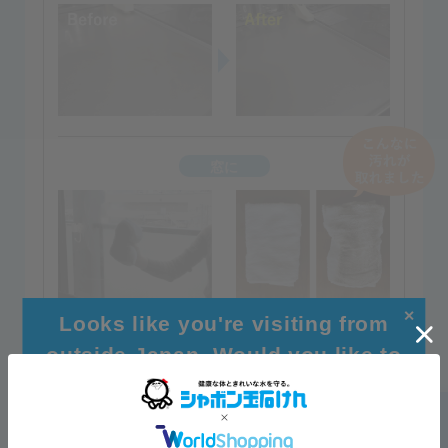
窓に
✕
※アルミサッシには使用しない。
Looks like you're visiting from
outside Japan. Would you like to
browse our global site for a better
experience?