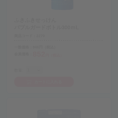
ふきふきせっけん
バブルガードボトル300ｍL
商品コード：2270
一般価格：
946
円
（税込）
852
会員価格：
円（税込）
数量:
カートに入れる