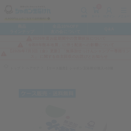
0
カート
メニュー
検索
ログイン
商品
全品10%OFF
Q&A
ラインナップ
友の会について
2026年度お盆期間中の営業状況について
「令和8年熊本地震」に伴う配送への影響について
【2026年7月3日（金）更新】「無添加せっけんシャンプー専用リン
ス」 に関する自主回収のお詫びとお知らせ
トップ
ヘアケア
【ケース販売】シャボン玉浴用12個入×10個