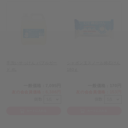
手洗いせっけん バブルガー
シャボン玉スノール純石けん
ド 4L
180ｇ
一般価格
7,095円
一般価格
170円
：
：
6,386円
153円
友の会会員価格
：
友の会会員価格
：
個数
個数
カートに入れる
カートに入れる