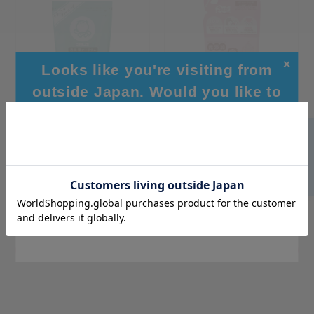
✕
Looks like you're visiting from
outside Japan. Would you like to
browse our global site for a better
experience?
酸素系漂白剤 750g
ベビーソープ泡タイプつめか
え用 400mL
一般価格
572円
一般価格
874円
Go to Global Site
：
：
515円
787円
友の会会員価格
：
友の会会員価格
：
個数
個数
Stay on Japanese Site
カートに入れる
カートに入れる