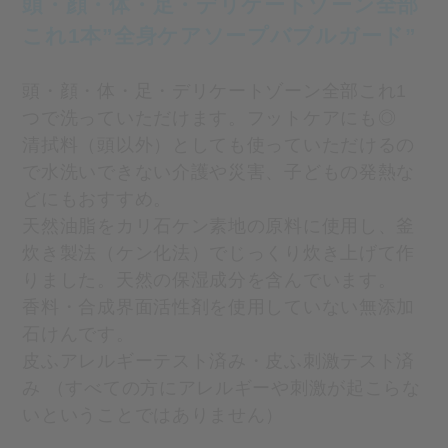
頭・顔・体・足・デリケートゾーン全部
これ1本”全身ケアソープバブルガード”
頭・顔・体・足・デリケートゾーン全部これ1
つで洗っていただけます。フットケアにも◎
清拭料（頭以外）としても使っていただけるの
で水洗いできない介護や災害、子どもの発熱な
どにもおすすめ。
天然油脂をカリ石ケン素地の原料に使用し、釜
炊き製法（ケン化法）でじっくり炊き上げて作
りました。天然の保湿成分を含んでいます。
香料・合成界面活性剤を使用していない無添加
石けんです。
皮ふアレルギーテスト済み・皮ふ刺激テスト済
み （すべての方にアレルギーや刺激が起こらな
いということではありません）