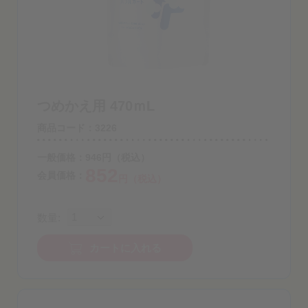
つめかえ用 470ｍL
商品コード：3226
一般価格：
946
円
（税込）
852
会員価格：
円（税込）
数量:
カートに入れる