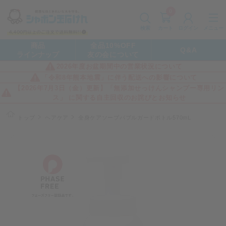
0
カート
メニュー
検索
ログイン
商品
全品10%OFF
Q&A
ラインナップ
友の会について
2026年度お盆期間中の営業状況について
「令和8年熊本地震」に伴う配送への影響について
【2026年7月3日（金）更新】「無添加せっけんシャンプー専用リン
ス」 に関する自主回収のお詫びとお知らせ
トップ
ヘアケア
全身ケアソープバブルガードボトル570mL