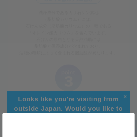
洗浄成分であるカリ石ケン素地
（脂肪酸カリウム）には、
石けん成分（脂肪酸カリウム）の一種である
「オレイン酸カリウム」を含んでいます。
石けんの原料となる天然油脂には
脂肪酸と保湿成分が含まれており、
油脂の種類によって含まれる脂肪酸が異なります。
✕
Looks like you're visiting from
outside Japan. Would you like to
これ1本で頭・顔・体・足・
browse our global site for a better
デリケートゾーンまで全身洗えるので
experience?
シャンプーや洗顔フォーム、ボディソープと
色々な洗浄剤を
買いそろえなくてもOK!!