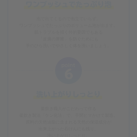
泡で出てくるので泡立ていらず。
ワンプッシュでたっぷりのボリューム泡が出ます。
肌トラブルを招く外的要因でもある
「皮膚の摩擦」を防ぐためにも
手のひら洗いでやさしく体を洗いましょう。
釜炊き職人がこだわって作る
釜炊き製法「ケン化法」で、手間ヒマかけて製造。
原料の天然油脂に含まれる天然の保湿成分が
出来上がった石けんにも残り、
洗い上がりしっとり。