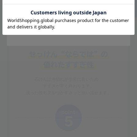
色々置かなくても良いので浴室もスッキリ！
Go to Global Site
Stay on Japanese Site
石けんは泡切れが非常に良いため、
すすぎが早く終わります。
洗った後もヌルつかずさっと洗い流せます。