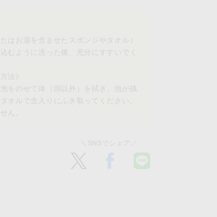
またはお湯を含ませたスポンジやタオル）
み込むように洗った後、充分にすすいでく
用方法》
の泡をのせて体（頭以外）を拭き、泡が残
しタオルで念入りにふき取ってください。
ません。