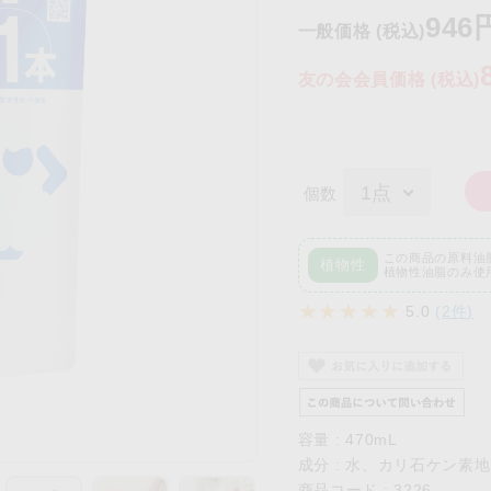
946
一般価格 (税込)
友の会会員価格 (税込)
個数
この商品の原料油
植物性
植物性油脂のみ使
5.0
(2件)
容量 : 470mL
成分 : 水、カリ石ケン素地
商品コード : 3226