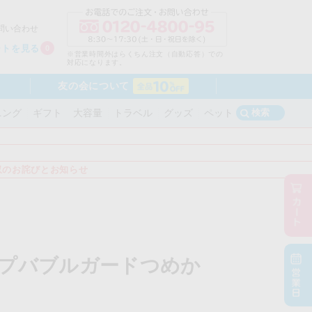
問い合わせ
ートを見る
0
※営業時間外はらくちん注文（自動応答）での
対応になります。
友の会について
検索
ニング
ギフト
大容量
トラベル
グッズ
ペット
収のお詫びとお知らせ
プバブルガードつめか