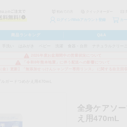
初めての方
クイックオーダー
ログイン/Webアカウント登録
カ
商品ランキング
Q&A
手洗い
はみがき
ベビー
洗濯
食器・台所
ナチュラルクリー
2026年度お盆期間中の営業状況について
「令和8年熊本地震」に伴う配送への影響について
3日（金）更新】「無添加せっけんシャンプー専用リンス」 に関する自主回
ルガードつめかえ用470mL
全身ケアソー
え用470mL