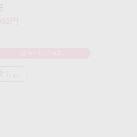
円
852円
カートに入れる
脂には
用しています