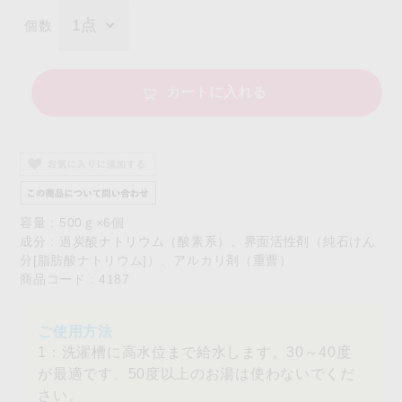
個数
カートに入れる
容量 : 500ｇ×6個
成分 : 過炭酸ナトリウム（酸素系）、界面活性剤（純石けん
分[脂肪酸ナトリウム]）、アルカリ剤（重曹）
商品コード : 4187
1：洗濯槽に高水位まで給水します。30～40度
が最適です。50度以上のお湯は使わないでくだ
さい。