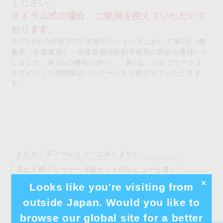
ください。
※ドラム式の場合、ご使用を控えていただいて
おります。
※2019年の日経 POS 情報のランキングにおいて第1位（酸
素系（非塩素系）・合成界面活性剤不使用の商品を獲得いた
しました。第1位の獲得に伴い、「第1位」のロゴマークを
デザインした期間限定パッケージを出荷させていただきま
す。
まだカスタマーレビューはありません。
洗たく槽クリーナー 6個セットのレビューを書く
✕
Looks like you're visiting from
outside Japan. Would you like to
browse our global site for a better
この商品を買った人は、こんな商