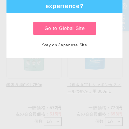
experience?
品も買っています
Go to Global Site
Stay on Japanese Site
酸素系漂白剤 750g
【直販限定】シャボン玉スノ
ールつめかえ用 880mL
一般価格
572円
一般価格
770円
：
：
515円
693円
友の会会員価格
：
友の会会員価格
：
個数
個数