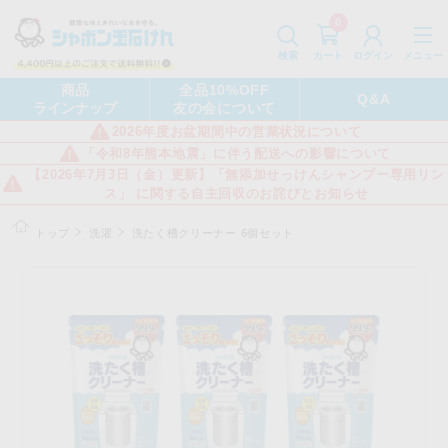
0
カート
メニュー
検索
ログイン
商品
全品10%OFF
Q&A
ラインナップ
友の会について
2026年度お盆期間中の営業状況について
「令和8年熊本地震」に伴う配送への影響について
【2026年7月3日（金）更新】「無添加せっけんシャンプー専用リン
ス」 に関する自主回収のお詫びとお知らせ
トップ
洗濯
洗たく槽クリーナー 6個セット