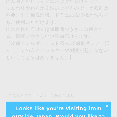
けん職人がじっくり炊き上げた石けんです。
ふんわりやわらかく洗い上がるので、柔軟剤は
不要。全自動洗濯機、ドラム式洗濯機どちらで
もご使用いただけます。
排水された石けんは短期間のうちに分解され
る、環境にやさしい無添加石けんです。
【皮膚アレルギーテスト済み/皮膚刺激テスト済
み（全ての方にアレルギーや刺激が起こらない
ということではありません）】
まだカスタマーレビューはありません。
【直販限定】シャボン玉スノールつめかえ用 880mL 6個
✕
Looks like you're visiting from
セットのレビューを書く
outside Japan. Would you like to