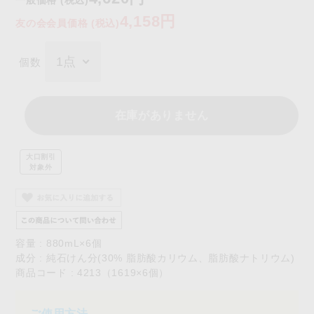
一般価格 (税込)
4,158円
友の会会員価格 (税込)
個数
在庫がありません
大口割引
対象外
容量 : 880mL×6個
成分 : 純石けん分(30% 脂肪酸カリウム、脂肪酸ナトリウム)
商品コード : 4213（1619×6個）