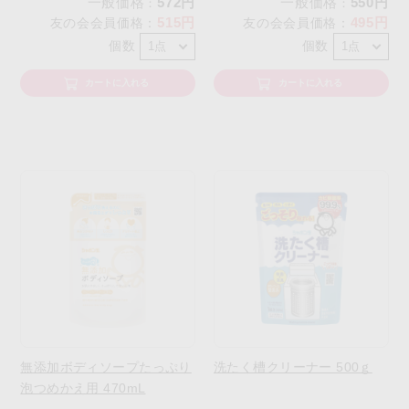
一般価格
572円
一般価格
550円
：
：
515円
495円
友の会会員価格
：
友の会会員価格
：
個数
個数
カートに入れる
カートに入れる
無添加ボディソープたっぷり
洗たく槽クリーナー 500ｇ
泡つめかえ用 470mL