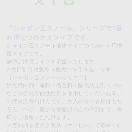
「シャボン玉スノール」シリーズで1番
お得なつめかえタイプです♪
シャボン玉スノール液体タイプのつめかえ用増
量タイプです。
無添加洗濯ライフを応援いたします♪
※大口割引対象外（最大10％引き迄）です。
【シャボン玉スノールって？？】
蛍光増白剤・香料・着色料・酸化防止剤・LAS
などの合成界面活性剤を使用していない無添加
の液体洗濯石けんです。大人の方の衣類はもち
ろん、ベビー服から敏感肌の方の衣類まで、幅
広くご使用いただけます。
天然油脂を釜炊き製法（ケン化法）で熟練の石