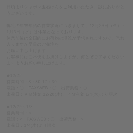
日頃よりシャボン玉石けんをご利用いただき、誠にありがと
うございます。
弊社の年末年始の営業状況につきまして、12月29日（金）～
1月3日（水）は休業となっております。
休業前後は全国的にお荷物の混雑が予想されますので、恐れ
入りますが早目のご発注を
お願い申し上げます。
お客様にはご不便をお掛けしますが、何とぞご了承ください
ますようお願い申し上げます。
◆12/28
営業時間：8：30-17：30
電話：〇 FAX/WEB：〇 出荷業務：〇
出荷日：ＡＭ注文 12/28(木)、ＰＭ注文 1/4(木)より順次
◆12/29～1/3
営業時間：×
電話：× FAX/WEB：〇 出荷業務：×
出荷日：1/4(木)より順次