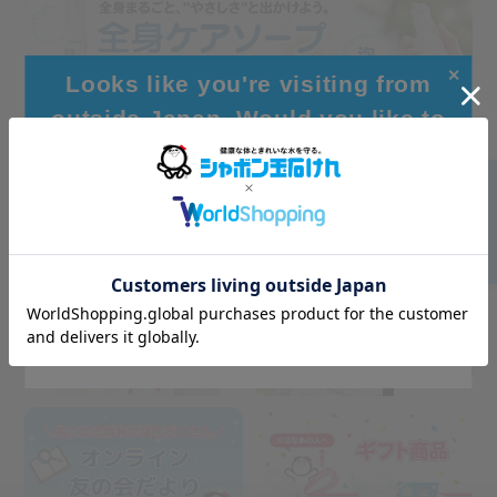
✕
Looks like you're visiting from
outside Japan. Would you like to
browse our global site for a better
experience?
Go to Global Site
Stay on Japanese Site