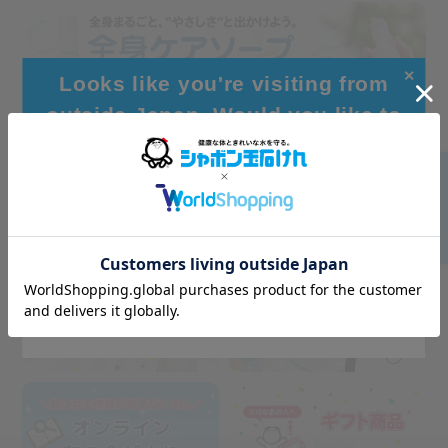
✕
Looks like you're visiting from
outside Japan. Would you like to
browse our global site for a better
experience?
Go to Global Site
Stay on Japanese Site