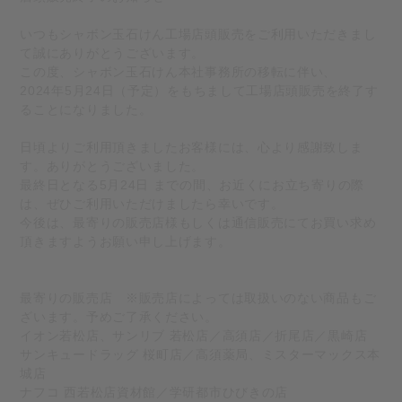
いつもシャボン玉石けん工場店頭販売をご利用いただきまし
て誠にありがとうございます。
この度、シャボン玉石けん本社事務所の移転に伴い、
2024年5月24日（予定）をもちまして工場店頭販売を終了す
ることになりました。
日頃よりご利用頂きましたお客様には、心より感謝致しま
す。ありがとうございました。
最終日となる5月24日 までの間、お近くにお立ち寄りの際
は、ぜひご利用いただけましたら幸いです。
今後は、最寄りの販売店様もしくは通信販売にてお買い求め
頂きますようお願い申し上げます。
最寄りの販売店 ※販売店によっては取扱いのない商品もご
ざいます。予めご了承ください。
イオン若松店、サンリブ 若松店／高須店／折尾店／黒崎店
サンキュードラッグ 桜町店／高須薬局、ミスターマックス本
城店
ナフコ 西若松店資材館／学研都市ひびきの店