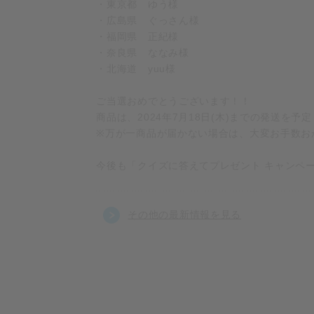
・東京都 ゆう様
・広島県 ぐっさん様
・福岡県 正紀様
・奈良県 ななみ様
・北海道 yuu様
ご当選おめでとうございます！！
商品は、2024年7月18日(木)までの発送
※万が一商品が届かない場合は、大変お手数お
今後も「クイズに答えてプレゼント キャンペ
その他の最新情報を見る