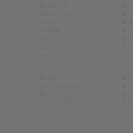
食器・台所
シ
ナチュラルクリーニング
メ
ギフト
無
大容量
シ
トラベル
ナ
グッズ
シ
ペット
TOPページ
全
シャボンちゃんねる
シ
ファンコミュニティサイト
シ
「シャボン玉クラブ」
福