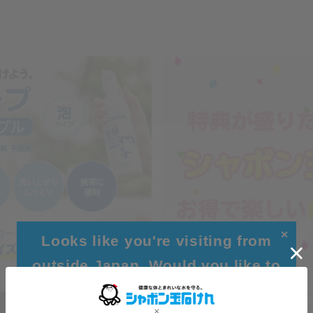
✕
Looks like you're visiting from
outside Japan. Would you like to
browse our global site for a better