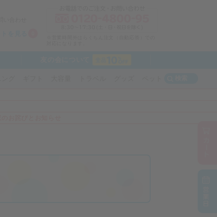
問い合わせ
ートを見る
0
※営業時間外はらくちん注文（自動応答）での
対応になります。
友の会について
検索
ニング
ギフト
大容量
トラベル
グッズ
ペット
収のお詫びとお知らせ