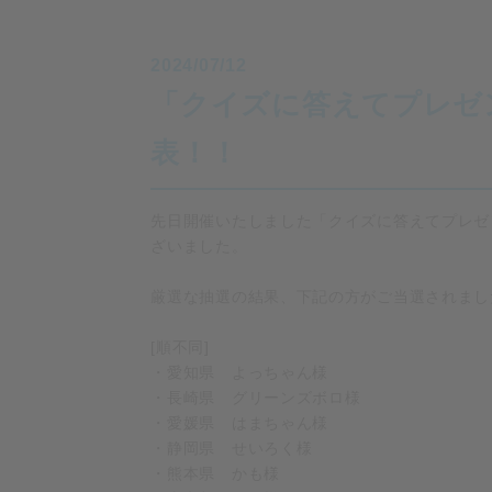
2024/07/12
「クイズに答えてプレゼン
表！！
先日開催いたしました「クイズに答えてプレゼン
ざいました。
厳選な抽選の結果、下記の方がご当選されまし
[順不同]
・愛知県 よっちゃん様
・長崎県 グリーンズボロ様
・愛媛県 はまちゃん様
・静岡県 せいろく様
・熊本県 かも様