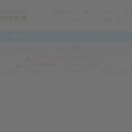
初めての方
クイックオーダー
ログイン/Webアカウント登録
カ
商品ランキング
Q&A
手洗い
はみがき
ベビー
洗濯
食器・台所
ナチュラルクリー
2026年度お盆期間中の営業状況について
「令和8年熊本地震」に伴う配送への影響について
3日（金）更新】「無添加せっけんシャンプー専用リンス」 に関する自主回