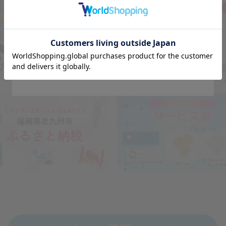
experience?
Go to Global Site
Stay on Japanese Site