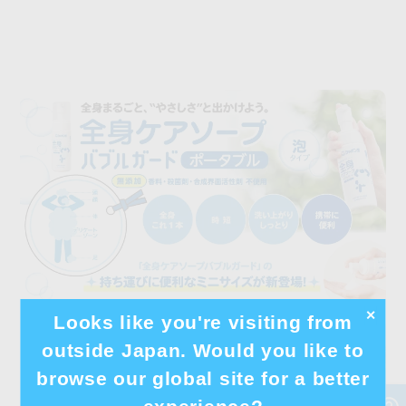
✕
Looks like you're visiting from
outside Japan. Would you like to
browse our global site for a better