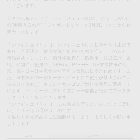
うございます。
スキンヘルスケアブランド『Our SHABON』から、日やけ止
め”素肌うるおう”「シャボン玉ＵＶ」を3月3日（月）から新
発売いたします。
「シャボン玉ＵＶ」は、シャボン玉石けん初の日やけ止めで
あり、企業理念「健康な体ときれいな水を守る。」のもと、
商品開発をしました。紫外線吸収剤、防腐剤、抗炎症剤、香
料、鉱物油不使用で、SPF35、PA++++、UV耐水性★のた
め、肌を日やけや乾燥から守る自然派の日やけ止めです。ま
た、日本国外の一部ビーチリゾートにて使用が禁止されてい
る成分を使わず、海にいるサンゴなど海洋生態系に配慮して
います。パッケージもアルミ製ジャー容器と紙箱でプラスチ
ックフリーとなっております。
「シャボン玉ＵＶ」は、肌も環境も守りたい人に使ってほし
い、これからの日やけ止めです。
今後とも弊社商品をご愛顧賜りますよう、よろしくお願い申
し上げます。