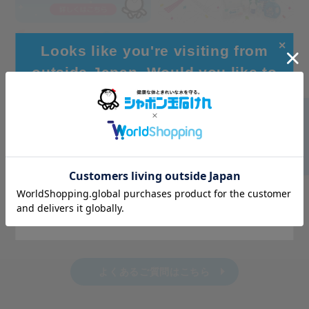
✕
Looks like you're visiting from
outside Japan. Would you like to
browse our global site for a better
experience?
Go to Global Site
Stay on Japanese Site
よくあるご質問はこちら