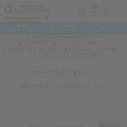
0
カート
メニュー
検索
ログイン
商品
全品10%OFF
Q&A
ラインナップ
友の会について
2026年度お盆期間中の営業状況について
「令和8年熊本地震」に伴う配送への影響について
【2026年7月3日（金）更新】「無添加せっけんシャンプー専用リン
ス」 に関する自主回収のお詫びとお知らせ
エラーが発生しました。
指定されたリソースは見つかりません。