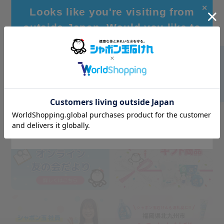
✕
Looks like you're visiting from
outside Japan. Would you like to
browse our global site for a better
experience?
Go to Global Site
Stay on Japanese Site