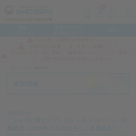
0
カート
メニュー
検索
ログイン
商品
全品10%OFF
Q&A
ラインナップ
友の会について
2026年度お盆期間中の営業状況について
「令和8年熊本地震」に伴う配送への影響について
【2026年7月3日（金）更新】「無添加せっけんシャンプー専用リン
ス」 に関する自主回収のお詫びとお知らせ
トップ
最新情報
最新情報
2025/12/01
「クイズに答えてプレゼント キャンペーン（応
募締切：2025年11月30日分）」当選発表！！