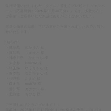
先日開催いたしました「クイズに答えてプレゼント キャンペ
ーン（応募締切：2025年11月30日分）」では、多数の方に
ご参加・ご応募いただき誠にありがとうございました。
厳選な抽選の結果、下記の方がご当選されましたのでお知ら
せいたします。
[順不同]
・岐阜県 めかりん 様
・愛知県 しゅうと 様
・神奈川県 なおっち 様
・東京都 kitacho 様
・埼玉県 ゆうちゃん 様
・熊本県 なこちゃん 様
・長野県 おまめ 様
・岡山県 mak78 様
・愛知県 カナポン 様
・北海道 ちびこ 様
ご当選おめでとうございます！！
商品は、2025年12月12日(金)までの発送を予定しておりま