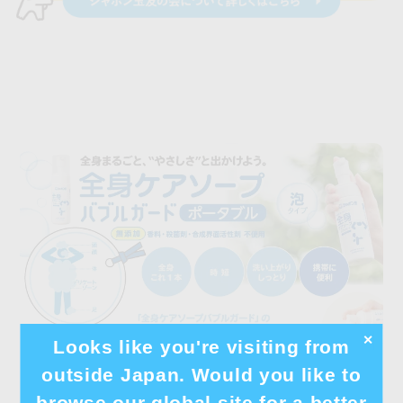
✕
Looks like you're visiting from
outside Japan. Would you like to
browse our global site for a better