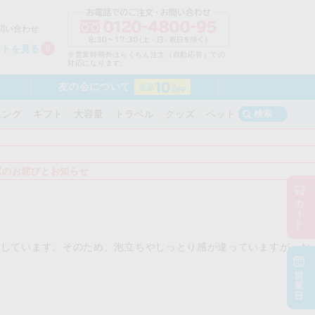
問い合わせ
ートを見る
0
※営業時間外はらくちん注文（自動応答）での
対応になります。
友の会について
検索
ニング
ギフト
大容量
トラベル
グッズ
ペット
収のお詫びとお知らせ
用しています。そのため、泡立ちやしっとり感が違っていますが、お