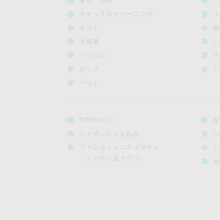
食器・台所
シ
ナチュラルクリーニング
メ
ギフト
無
大容量
シ
トラベル
ナ
グッズ
シ
ペット
TOPページ
全
シャボンちゃんねる
シ
ファンコミュニティサイト
シ
「シャボン玉クラブ」
福