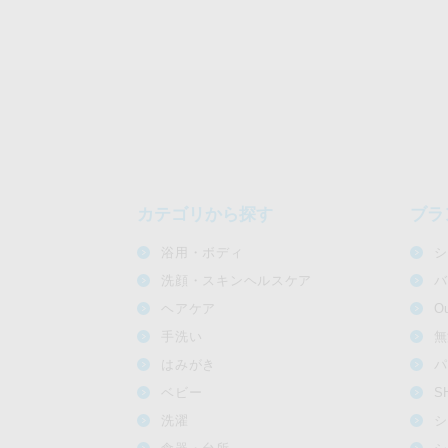
カテゴリから探す
ブラ
浴用・ボディ
シ
洗顔・スキンヘルスケア
バ
ヘアケア
O
手洗い
無
はみがき
パ
ベビー
S
洗濯
シ