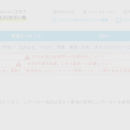
初めての方
クイックオーダー
ログイン/Webアカウント登録
カ
商品ランキング
Q&A
手洗い
はみがき
ベビー
洗濯
食器・台所
ナチュラルクリー
2026年度お盆期間中の営業状況について
「令和8年熊本地震」に伴う配送への影響について
3日（金）更新】「無添加せっけんシャンプー専用リンス」 に関する自主回
合しており、シアバター洗顔は石ケン素地の原料にシアバターを使