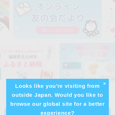
✕
Looks like you're visiting from
outside Japan. Would you like to
browse our global site for a better
よくあるご質問はこちら
experience?