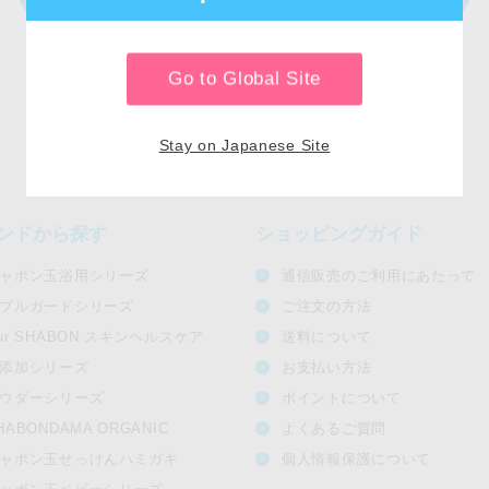
Go to Global Site
Stay on Japanese Site
ンドから探す
ショッピングガイド
ャボン玉浴用シリーズ
通信販売のご利用にあたって
ブルガードシリーズ
ご注文の方法
ur SHABON スキンヘルスケア
送料について
添加シリーズ
お支払い方法
ウダーシリーズ
ポイントについて
HABONDAMA ORGANIC
よくあるご質問
ャボン玉せっけんハミガキ
個人情報保護について