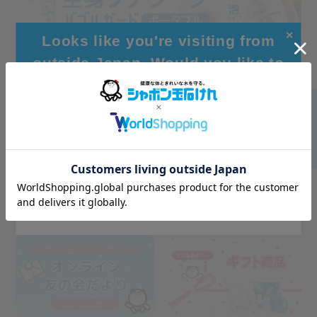
✕
Looks like you're visiting from
outside Japan. Would you like to
browse our global site for a better
experience?
Go to Global Site
Stay on Japanese Site