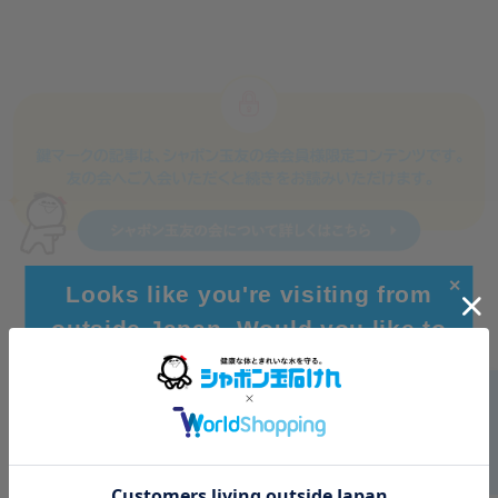
✕
Looks like you're visiting from
outside Japan. Would you like to
browse our global site for a better
experience?
Go to Global Site