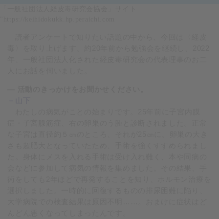
「一般社団法人経皮毒研究会協会」サイト
"https://keihidokukk.hp.peraichi.com
読者アンケートで知りたい話題の中から、今回は〈経皮
毒〉を取り上げます。約20年前から勉強会を継続し、2022
年、一般社団法人化された経皮毒研究会の代表理事のお二
人にお話を伺いました。
— 活動のきっかけをお聞かせください。
－山下
わたしの病気がことの始まりです。25年前に子宮内膜
症・子宮腺筋症、右の卵巣のう腫と診断されました。正常
な子宮は直径約５㎝のところ、それが25㎝に。卵巣の大き
さも超肥大となっていたため、手術を強くすすめられまし
た。身体にメスを入れる手術は受け入れ難く、本や同病の
会などに参加して病気の情報を集めました。その結果、手
術をしても2年ほどで再発することを知り、ホルモン治療を
選択しました。一時的に回復するものの排尿困難に陥り、
大学病院での検査結果は原因不明……。おまけに症状はど
んどん悪くなってしまったんです。