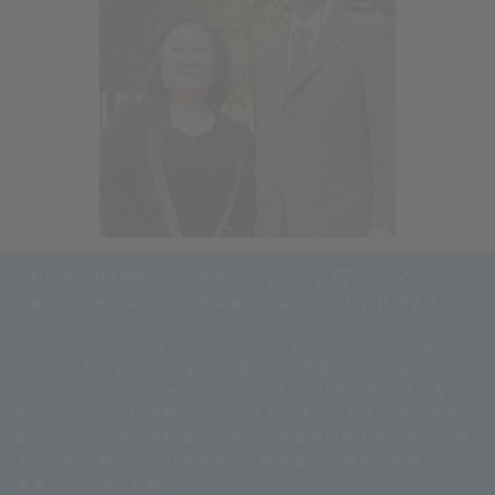
＜山下玲夜さん 写真左＞1日用品を見直し自ら病気を克服、
2005年『見てわかる!図解経皮毒』（日東書院）を出版し20万部
を超えるベストセラーに。2006年8月、稲津教久氏と経皮毒研
究会を設立。＜稲津教久さん 写真右＞東京薬科大学薬学部卒
業、同大学院博士課程修了。帝京平成看護短期大学・帝京平成
大学薬学部教授、2021年退官。「経皮毒」「継世代毒性」など
著書や研究論文多数。