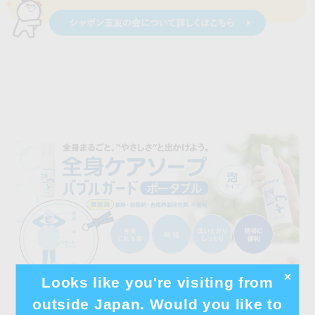
✕
Looks like you're visiting from
outside Japan. Would you like to