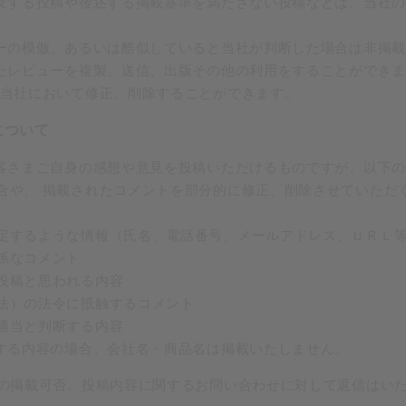
に反する投稿や後述する掲載基準を満たさない投稿などは、当社
ューの模倣、あるいは酷似していると当社が判断した場合は非掲
れたレビューを複製、送信、出版その他の利用をすることができ
 当社において修正、削除することができます。
について
お客さまご自身の感想や意見を投稿いただけるものですが、以下
合や、 掲載されたコメントを部分的に修正、削除させていただ
定するような情報（氏名、電話番号、メールアドレス、ＵＲＬ
係なコメント
投稿と思われる内容
法）の法令に抵触するコメント
適当と判断する内容
較する内容の場合、会社名・商品名は掲載いたしません。
の掲載可否、投稿内容に関するお問い合わせに対して返信はい