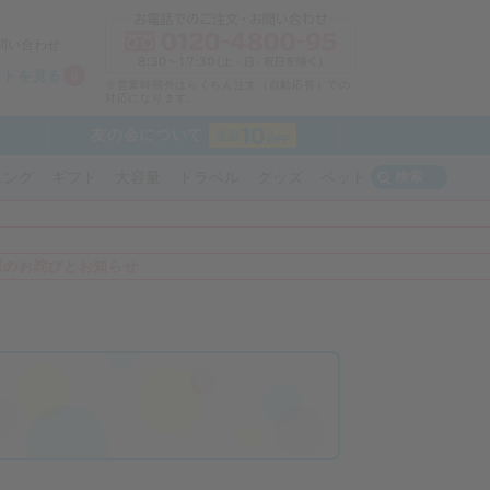
問い合わせ
ートを見る
0
※営業時間外はらくちん注文（自動応答）での
対応になります。
友の会について
検索
ニング
ギフト
大容量
トラベル
グッズ
ペット
収のお詫びとお知らせ