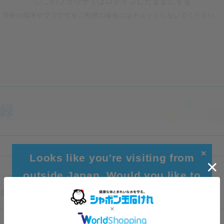
このブラウザではログインしたままにする
共有の端末やブラウザをご利用の場合にはチェックしないでください。
登録
✕
Looks like you're visiting from
outside Japan. Would you like to
browse our global site for a better
再度ご注文いただく場合などのログインIDとなります。
experience?