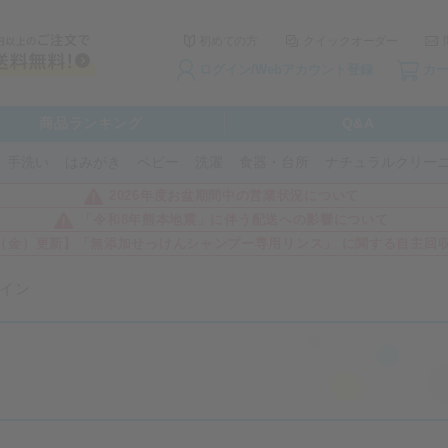
初めての方
クイックオーダー
ログイン/Webアカウント登録
カ
商品ランキング
Q&A
手洗い
はみがき
ベビー
洗濯
食器・台所
ナチュラルクリー
2026年度お盆期間中の営業状況について
「令和8年熊本地震」に伴う配送への影響について
3日（金）更新】「無添加せっけんシャンプー専用リンス」 に関する自主回
イン