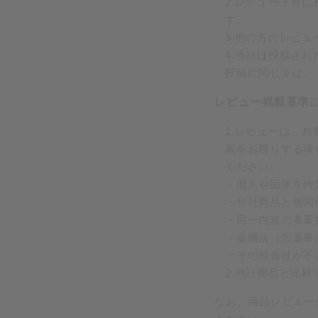
2.レビュー主旨
す。
3.他の方のレビ
4.当社は投稿さ
投稿に関しては、
レビュー掲載基準
1.レビューは、
載をお断りする場
ください。
・個人や団体を特
・当社商品と無関
・同一内容の多重
・薬機法（旧薬事
・その他当社が不
2.他社商品と比
なお、商品レビュー