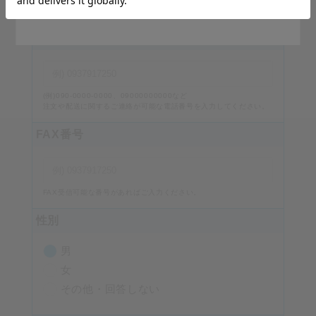
番地・建物名、部屋番号を入力してください。
Stay on Japanese Site
電話番号
必須
(例)090-0000-0000、09000000000など
注文や配送に関するご連絡が可能な電話番号を入力してください。
FAX番号
FAX受信可能な番号があればご入力ください。
性別
男
女
その他・回答しない