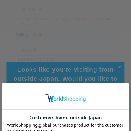
※入力後、住所が反映されない場合は、郵便番号に誤りがある可能
性がございます。
住所１
必須
都道府県を入力してください。
（例）東京都
✕
Looks like you're visiting from
住所２
必須
outside Japan. Would you like to
browse our global site for a better
experience?
市区町村を入力してください
住所３
Go to Global Site