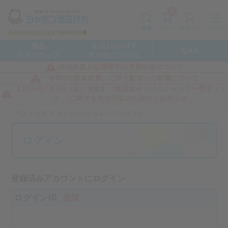
0
カート
メニュー
検索
ログイン
商品
全品10%OFF
Q&A
ラインナップ
友の会について
2026年度お盆期間中の営業状況について
「令和8年熊本地震」に伴う配送への影響について
【2026年7月3日（金）更新】「無添加せっけんシャンプー専用リン
ス」 に関する自主回収のお詫びとお知らせ
トップ
マイページメニュー
ログイン
ログイン
登録済みアカウントにログイン
ログインID
必須