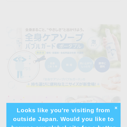
✕
Looks like you're visiting from
outside Japan. Would you like to