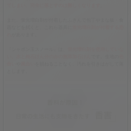
てしまい、完全に落とすのは難しくなります
。
また、蛍光増白剤が付着したふきんで包丁やまな板・食
器などを拭くと、これら器具に
蛍光増白剤が付着する恐
れ
があります。
『シャボン玉スノール』は、
蛍光増白剤を使用していな
い、水と純石けん分のみの無添加石けん
です。生地の
色
合い
や
風合い
を損ねることなく、汚れを引きはがして落
とします。