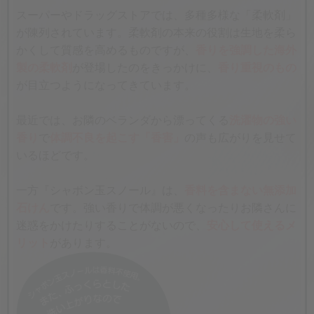
スーパーやドラッグストアでは、多種多様な「柔軟剤」
が陳列されています。柔軟剤の本来の役割は生地を柔ら
かくして質感を高めるものですが、
香りを強調した海外
製の柔軟剤
が登場したのをきっかけに、
香り重視のもの
が目立つようになってきています。
最近では、お隣のベランダから漂ってくる
洗濯物の強い
香り
で
体調不良を起こす「香害」
の声も広がりを見せて
いるほどです。
一方『シャボン玉スノール』は、
香料を含まない無添加
石けん
です。強い香りで体調が悪くなったりお隣さんに
迷惑をかけたりすることがないので、
安心して使えるメ
リット
があります。