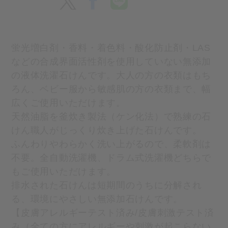
蛍光増白剤・香料・着色料・酸化防止剤・LAS
などの合成界面活性剤を使用していない無添加
の液体洗濯石けんです。大人の方の衣類はもち
ろん、ベビー服から敏感肌の方の衣類まで、幅
広くご使用いただけます。
天然油脂を釜炊き製法（ケン化法）で熟練の石
けん職人がじっくり炊き上げた石けんです。
ふんわりやわらかく洗い上がるので、柔軟剤は
不要。全自動洗濯機、ドラム式洗濯機どちらで
もご使用いただけます。
排水された石けんは短期間のうちに分解され
る、環境にやさしい無添加石けんです。
【皮膚アレルギーテスト済み/皮膚刺激テスト済
み（全ての方にアレルギーや刺激が起こらない