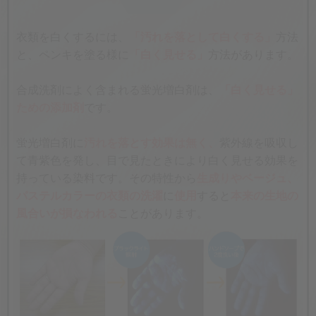
衣類を白くするには、
「汚れを落として白くする」
方法
と、ペンキを塗る様に
「白く見せる」
方法があります。
合成洗剤によく含まれる蛍光増白剤は、
「白く見せる」
ための添加剤
です。
蛍光増白剤に
汚れを落とす効果は無く、
紫外線を吸収し
て青紫色を発し、目で見たときにより白く見せる効果を
持っている染料です。その特性から
生成りやベージュ、
パステルカラーの衣類の洗濯
に
使用
すると
本来の生地の
風合いが損なわれる
ことがあります。