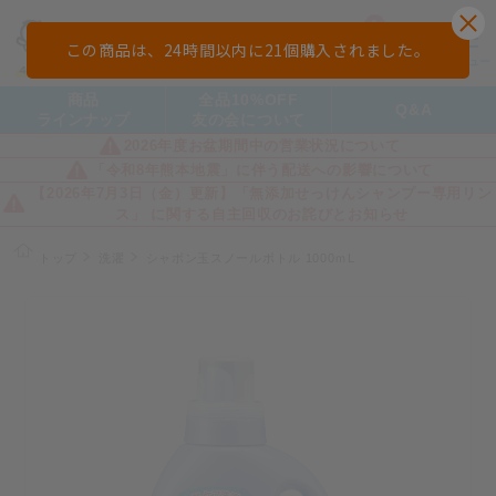
0
この商品は、24時間以内に
21
個購入されました。
カート
メニュー
検索
ログイン
商品
全品10%OFF
Q&A
ラインナップ
友の会について
2026年度お盆期間中の営業状況について
「令和8年熊本地震」に伴う配送への影響について
【2026年7月3日（金）更新】「無添加せっけんシャンプー専用リン
ス」 に関する自主回収のお詫びとお知らせ
トップ
洗濯
シャボン玉スノールボトル 1000ｍL