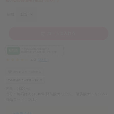
友の会会員価格 (税込)
個数
カートに入れる
この商品の原料油脂には
植物性
植物性油脂のみ使用しています
4.3
(33件)
容量 : 1000mL
成分 : 純石けん分(30% 脂肪酸カリウム、脂肪酸ナトリウム)
商品コード : 1615