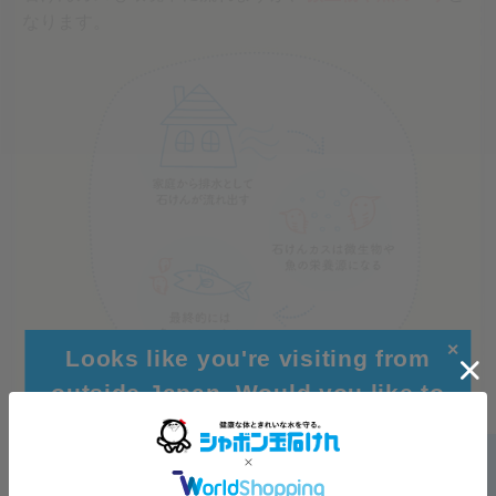
なります。
✕
Looks like you're visiting from
outside Japan. Would you like to
browse our global site for a better
experience?