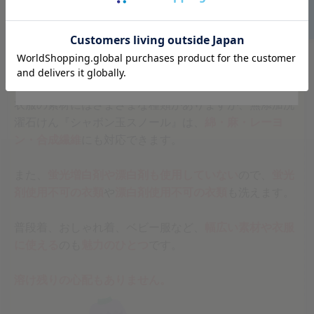
Go to Global Site
Stay on Japanese Site
衣服の素材にはさまざまな種類がありますが、無添加洗
濯石けん『シャボン玉スノール』は、
綿・麻・レーヨ
ン・合成繊維
にも対応できます。
また、
蛍光増白剤や漂白剤も使用していない
ので、
蛍光
剤使用不可の衣類
や
漂白剤使用不可の衣類
も洗えます。
普段着、おしゃれ着、ベビー服など、
幅広い素材や衣服
に使える
のも
魅力のひとつ
です。
溶け残りの心配もありません。