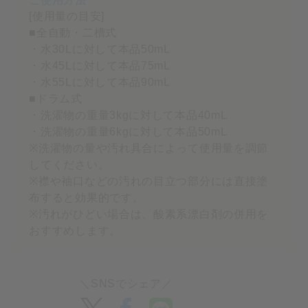
[使用量の目安]
■全自動・二槽式
・水30Lに対して本品50mL
・水45Lに対して本品75mL
・水55Lに対して本品90mL
■ドラム式
・洗濯物の重量3kgに対して本品40mL
・洗濯物の重量6kgに対して本品50mL
※洗濯物の量や汚れ具合によって使用量を調節
してください。
※襟や袖口などの汚れの目立つ部分には直接塗
布すると効果的です。
※汚れがひどい場合は、酸素系漂白剤の併用を
おすすめします。