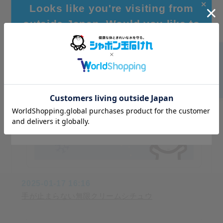
✕
2025-01-17 16:17
Looks like you're visiting from
しゃぼんだまひろば
outside Japan. Would you like to
browse our global site for a better
experience?
Go to Global Site
Stay on Japanese Site
2025-01-17 16:16
手が止まらない無限クリームシチュウ