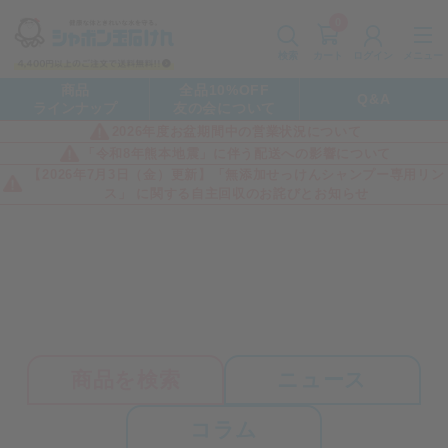
0
カート
メニュー
検索
ログイン
商品
全品10%OFF
Q&A
ラインナップ
友の会について
2026年度お盆期間中の営業状況について
「令和8年熊本地震」に伴う配送への影響について
【2026年7月3日（金）更新】「無添加せっけんシャンプー専用リン
ス」 に関する自主回収のお詫びとお知らせ
商品を検索
ニュース
コラム