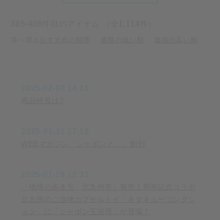
385-408件目のアイテム （全1,114件）
並べ替え
おすすめの順序
価格の低い順
価格の高い順
2025-02-07 14:16
商品特長は?
2025-01-31 17:19
WEBマガジン「シャボンと。」創刊
2025-01-29 12:31
『地球の歩き方 北九州市』発売１周年記念コラボ
北九州のご当地カプセルトイ「キタキューコレクシ
ョン」に「シャボン玉浴用」が登場！