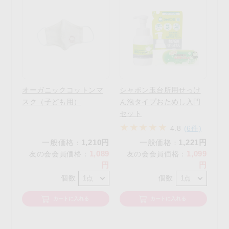
オーガニックコットンマ
シャボン玉台所用せっけ
スク（子ども用）
ん泡タイプおためし入門
セット
4.8
(6件)
一般価格
1,210円
一般価格
1,221円
：
：
1,089
1,099
友の会会員価格
：
友の会会員価格
：
円
円
個数
個数
カートに入れる
カートに入れる