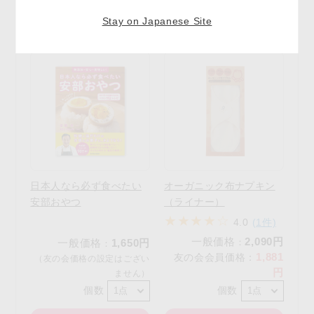
Stay on Japanese Site
日本人なら必ず食べたい
オーガニック布ナプキン
安部おやつ
（ライナー）
4.0
(1件)
一般価格
2,090円
一般価格
1,650円
：
：
1,881
友の会会員価格
：
（友の会価格の設定はござい
円
ません）
個数
個数