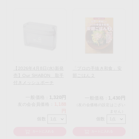
【2026年4月8日(水)新発
「プロの手抜き和食」安
売】Our SHABON 取手
部ごはん２
付きメッシュポーチ
一般価格
1,320円
：
一般価格
1,430円
：
1,188
友の会会員価格
：
（友の会価格の設定はござい
円
ません）
個数
個数
カートに入れる
カートに入れる