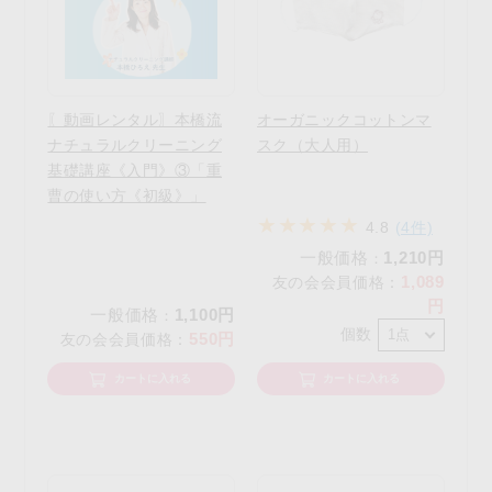
〖動画レンタル〗本橋流
オーガニックコットンマ
ナチュラルクリーニング
スク（大人用）
基礎講座《入門》③「重
曹の使い方《初級》」
4.8
(4件)
一般価格
1,210円
：
1,089
友の会会員価格
：
円
一般価格
1,100円
：
個数
550円
友の会会員価格
：
カートに入れる
カートに入れる