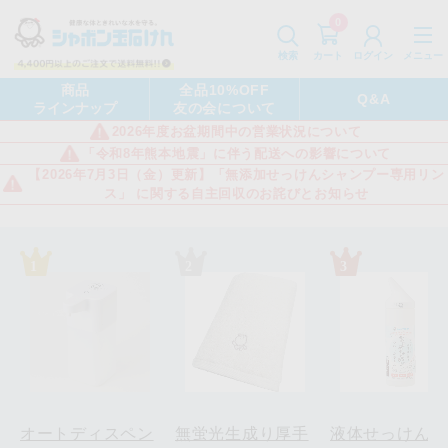
0
カート
メニュー
検索
ログイン
商品
全品10%OFF
Q&A
ラインナップ
友の会について
2026年度お盆期間中の営業状況について
「令和8年熊本地震」に伴う配送への影響について
【2026年7月3日（金）更新】「無添加せっけんシャンプー専用リン
ス」 に関する自主回収のお詫びとお知らせ
オートディスペン
無蛍光生成り厚手
液体せっけん・