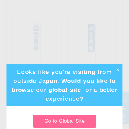
✕
Looks like you're visiting from
のぼり（白地に青字）
のぼり（青地に白字）
outside Japan. Would you like to
browse our global site for a better
一般価格
1,540円
一般価格
1,540円
：
：
experience?
1,386
1,386
友の会会員価格
：
友の会会員価格
：
円
円
個数
個数
Go to Global Site
カートに入れる
カートに入れる