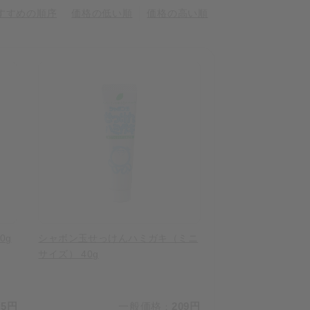
すすめの順序
価格の低い順
価格の高い順
0g
シャボン玉せっけんハミガキ（ミニ
サイズ） 40g
95円
一般価格
209円
：