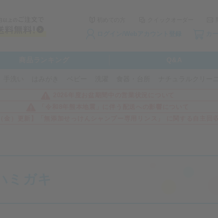
初めての方
クイックオーダー
ログイン/Webアカウント登録
カ
商品ランキング
Q&A
手洗い
はみがき
ベビー
洗濯
食器・台所
ナチュラルクリー
2026年度お盆期間中の営業状況について
「令和8年熊本地震」に伴う配送への影響について
3日（金）更新】「無添加せっけんシャンプー専用リンス」 に関する自主回
ハミガキ