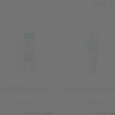
並べ替え
お
ャボン玉薬用せっけんハミガキ
シャボン玉せっけんハミガキ 14
4.4
(8件)
3.8
(9件)
一般価格
616円
一般価格
4
：
：