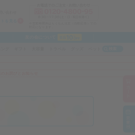
問い合わせ
ートを見る
0
※営業時間外はらくちん注文（自動応答）での
対応になります。
友の会について
検索
ニング
ギフト
大容量
トラベル
グッズ
ペット
収のお詫びとお知らせ