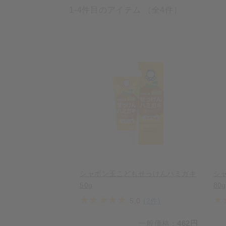
1-4件目のアイテム （全4件）
シャボン玉こどもせっけんハミガキ
シ
50g
80g
5.0
(2件)
一般価格
462円
：