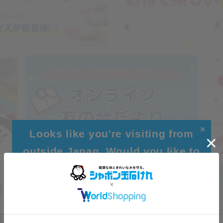
✕
Looks like you're visiting from
outside Japan. Would you like to
browse our global site for a better
experience?