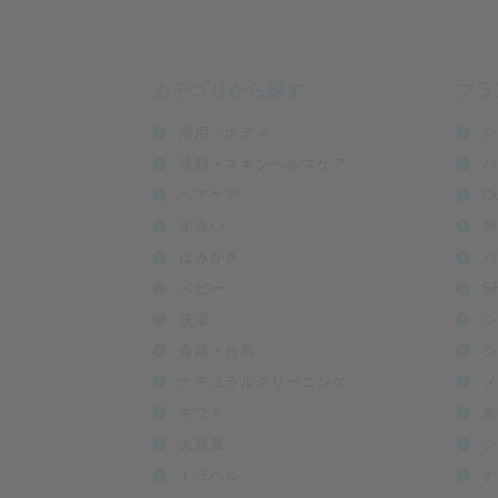
カテゴリから探す
ブラ
浴用・ボディ
シ
洗顔・スキンヘルスケア
バ
ヘアケア
O
手洗い
無
はみがき
パ
ベビー
S
洗濯
シ
食器・台所
シ
ナチュラルクリーニング
メ
ギフト
無
大容量
シ
トラベル
ナ