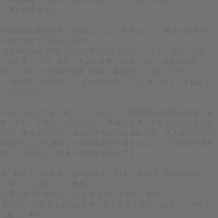
〈調査結果サマリー〉
①災害時の衛生管理で不安なことは「水不足」、「身体の洗浄剤」
を用意できているのは23％
-災害時の衛生管理において不安なこと1位「トイレ」87％、2位
「水不足」77％、3位「感染症対策」67％、4位「身体の洗浄」
65％、5位「口腔内の疾患（虫歯・歯周病）・口臭」52％
-「洗浄剤」を用意しているのは23％、「汗ふきシート」を備えて
いるのは20％
⇒多くの人が不安に抱えているとおり、災害時に水不足は頻発しま
す。また、不安なことの上位に「身体の洗浄」があるのにもかかわ
らず、準備をできている人が少ないのも現状です。拭き取りだけの
清拭料としても使用できる洗浄剤を準備するなど、「災害時の水不
足」にも対応した災害への備えが大切です。
②「防災グッズを備えるのは面倒」71％、理由は「期限の管理」
「購入・入れ替え」「費用」
-実際に自宅に防災グッズを備えているのは、40％
‐防災グッズを備えるのは面倒「とてもそう思う」25％、「ややそ
う思う」46％