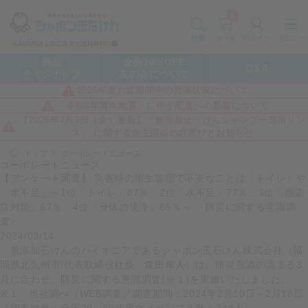
0
カート
メニュー
検索
ログイン
商品
全品10%OFF
Q&A
ラインナップ
友の会について
2026年度お盆期間中の営業状況について
「令和8年熊本地震」に伴う配送への影響について
【2026年7月3日（金）更新】「無添加せっけんシャンプー専用リン
ス」 に関する自主回収のお詫びとお知らせ
トップ
コーポレートニュース
コーポレートニュース
【アンケート調査】 災害時の衛生管理で不安なことは「トイレ」や
「水不足」～1位「トイレ」87％、2位「水不足」77％、3位「感染
症対策」67％、4位「身体の洗浄」65％～ 〈防災に関する意識調
査〉
2024/03/14
無添加石けんのパイオニアであるシャボン玉石けん株式会社（福
岡県北九州市/代表取締役社長 森田隼人）は、防災意識の高まる3
月に合わせ、防災に関する意識調査(※１)を実施いたしました。
※１ 当社調べ（WEB調査／調査期間：2024年2月10日～2月18日
／調査対象：全国20～60代男女／サンプル数：248人）