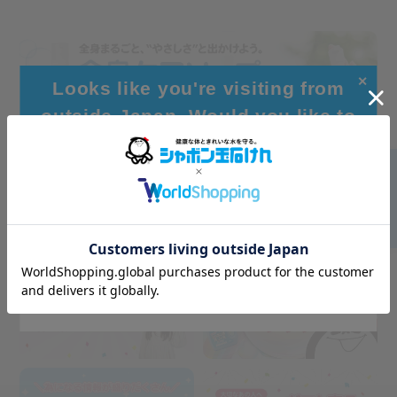
✕
Looks like you're visiting from
outside Japan. Would you like to
browse our global site for a better
experience?
Go to Global Site
Stay on Japanese Site