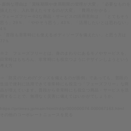
‐面倒な理由は「賞味期限や使用期限の管理が大変」「必要なものを
揃えたり、入れ替えたりするのが大変」「費用がかかる」
‐フェーズフリー※2な商品・サービスの活用意向は、「とてもそう
思う」29％、「ややそう思う」43％、「活用したいとは思わない」
4％
‐「普段も非常時にも使えるボディソープを備えたい」と思う方は
77％
※２ フェーズフリーとは、身のまわりにあるモノやサービスを、
日常時はもちろん、非常時にも役立つようにデザインしようという
考え方
⇒「防災の“ための”グッズを備えるのが面倒」であっても、普段の
生活で便利に活用できて非常時にも役立つ「フェーズフリー」な商
品が増えています。普段から非常時にも役立つ商品・サービスを活
用することで、無理なく災害に備えてはいかがでしょうか。
https://prtimes.jp/main/html/rd/p/000000074.000067163.html
その他のコーポレートニュースを見る