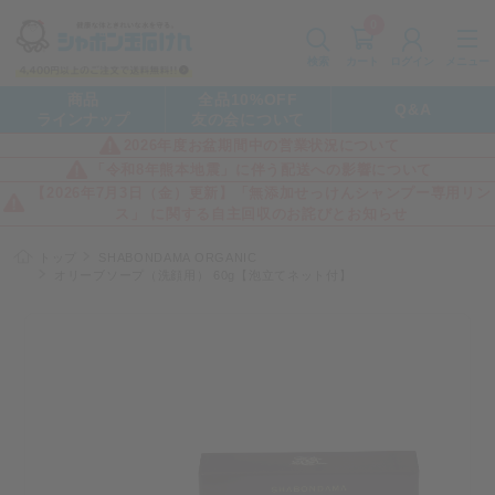
0
カート
メニュー
検索
ログイン
商品
全品10%OFF
Q&A
ラインナップ
友の会について
2026年度お盆期間中の営業状況について
「令和8年熊本地震」に伴う配送への影響について
【2026年7月3日（金）更新】「無添加せっけんシャンプー専用リン
ス」 に関する自主回収のお詫びとお知らせ
トップ
SHABONDAMA ORGANIC
オリーブソープ（洗顔用） 60g【泡立てネット付】