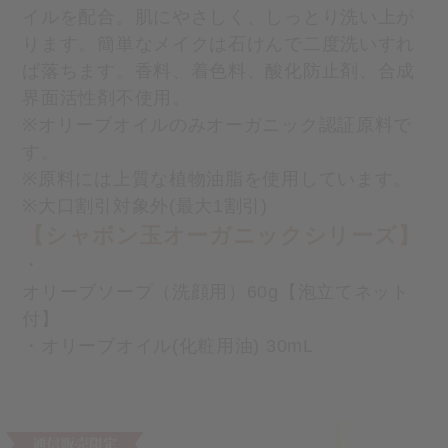
イルを配合。肌にやさしく、しっとり洗い上が
ります。簡単なメイクは石けんで二度洗いすれ
ば落ちます。香料、着色料、酸化防止剤、合成
界面活性剤不使用。
※オリーブオイルのみオーガニック認証原料で
す。
※原料には上質な植物油脂を使用しています。
※大口割引対象外(最大1割引)
【シャボン玉オーガニックシリーズ】
・
オリーブソープ（洗顔用）60g【泡立てネット
付】
・
オリーブオイル(化粧用油) 30mL