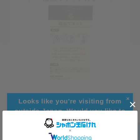
●ネットは泡立て専用ですので、直接顔などを洗わな
✕
Looks like you're visiting from
いでください。
outside Japan. Would you like to
●必要以上に強く引っ張ると破損の原因となります。
●使用後はよくすすいで水気を切り、風通しの良い場
browse our global site for a better
所で保管してください。
experience?