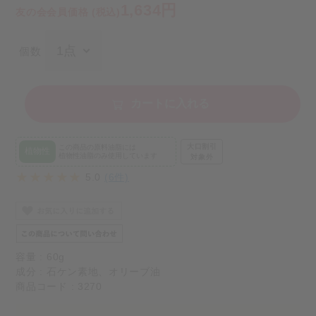
1,634円
友の会会員価格 (税込)
個数
カートに入れる
大口割引
この商品の原料油脂には
植物性
植物性油脂のみ使用しています
対象外
5.0
(6件)
容量 : 60g
成分 : 石ケン素地、オリーブ油
商品コード : 3270