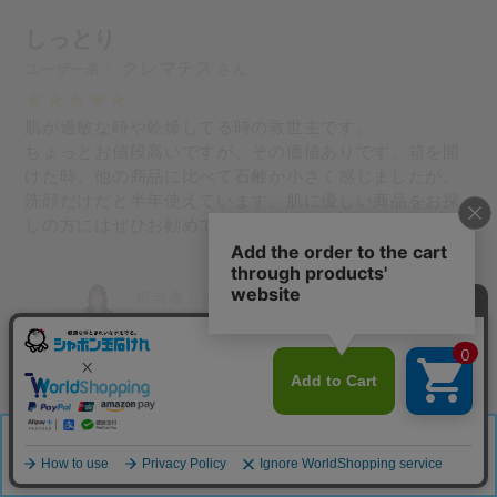
しっとり
クレマチス
肌が過敏な時や乾燥してる時の救世主です。
ちょっとお値段高いですが、その価値ありです。箱を開
けた時、他の商品に比べて石鹸が小さく感じましたが、
洗顔だけだと半年使えています。肌に優しい商品をお探
しの方にはぜひお勧めです。
お客様相談室 河村
いつもご愛用いただきありがとうございます。スペイ
ン産のオーガニックオリーブオイルにこだわっており
乾燥が気になる季節は特に人気であり、おすすめの商
品です。ぜひ今後もご愛用ください。
「カートに入れる」へ移動する