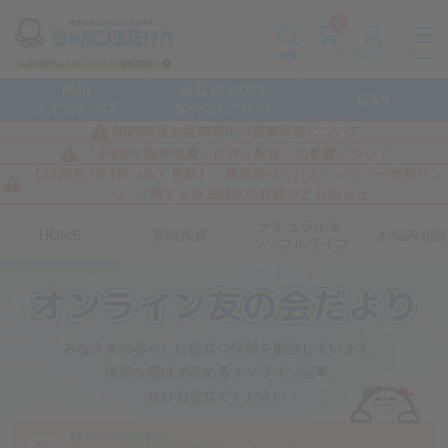
0
カート
メニュー
検索
ログイン
商品
全品10%OFF
Q&A
ラインナップ
友の会について
2026年度お盆期間中の営業状況について
「令和8年熊本地震」に伴う配送への影響について
【2026年7月3日（金）更新】「無添加せっけんシャンプー専用リン
ス」 に関する自主回収のお詫びとお知らせ
ナチュラル＆
HOME
巻頭挨拶
お悩み相談
シンプルライフ
みなさまの暮らしに役立つ情報を配信しています。
場所を選ばず読めるオンライン記事。
ぜひお役立てください！
鍵マークの記事は、