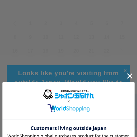
«
1
2
3
4
5
6
7
8
9
10
11
12
13
14
15
16
17
18
19
20
21
22
»
✕
Looks like you're visiting from
outside Japan. Would you like to
browse our global site for a better
experience?
Go to Global Site