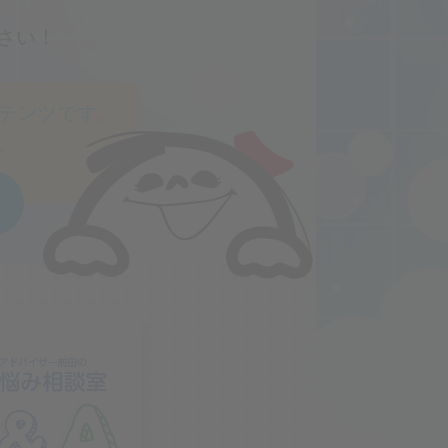
。
さい！
テンツです。
。