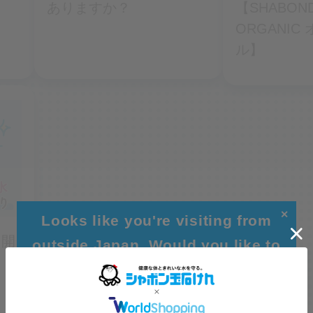
ありますか？
【SHABON
ORGANIC
ル】
✕
Looks like you're visiting from
 開
outside Japan. Would you like to
browse our global site for a better
experience?