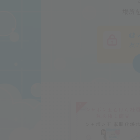
場所
鍵
友