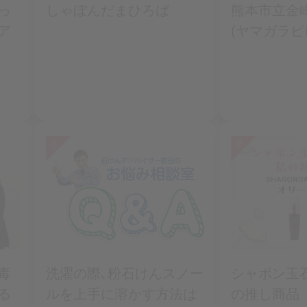
っ
しゃぼんだまひろば
熊本市立金
ア
(ヤマガラビ
毒
洗濯の際､粉石けんスノー
シャボン玉
る
ルを上手に溶かす方法は
の推し商品