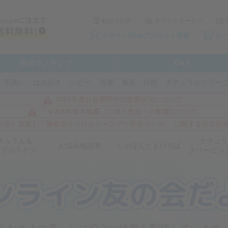
初めての方
クイックオーダー
ログイン/Webアカウント登録
カ
商品ランキング
Q&A
手洗い
はみがき
ベビー
洗濯
食器・台所
ナチュラルクリー
2026年度お盆期間中の営業状況について
「令和8年熊本地震」に伴う配送への影響について
3日（金）更新】「無添加せっけんシャンプー専用リンス」 に関する自主回
チュラル＆
ナチュラ
お悩み相談室
しゃぼんだまひろば
ンプルライフ
クリーニン