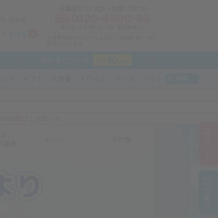
問い合わせ
ートを見る
0
※営業時間外はらくちん注文（自動応答）での
対応になります。
友の会について
検索
ニング
ギフト
大容量
トラベル
グッズ
ペット
収のお詫びとお知らせ
ル
レシピ
その他
グ講座