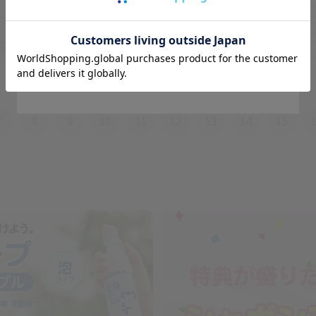
Go to Global Site
Stay on Japanese Site
7
8
9
10
11
12
13
14
15