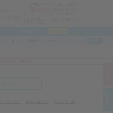
問い合わせ
ートを見る
0
※営業時間外はらくちん注文（自動応答）での
対応になります。
友の会について
検索
ニング
ギフト
大容量
トラベル
グッズ
ペット
収のお詫びとお知らせ
コラム
すすめの順序
価格の低い順
価格の高い順