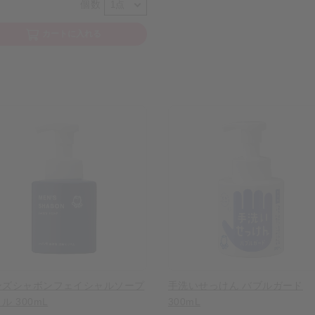
個数
カートに入れる
ンズシャボンフェイシャルソープ
手洗いせっけん バブルガード
ル 300mL
300mL