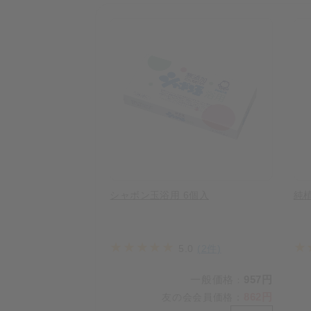
シャボン玉浴用 6個入
純植
5.0
(2件)
一般価格
957円
：
862円
友の会会員価格
：