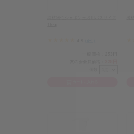
純植物性シャボン玉浴用バスサイズ
純
155g
4.8
(4件)
一般価格
253円
：
228円
友の会会員価格
：
個数
カートに入れる