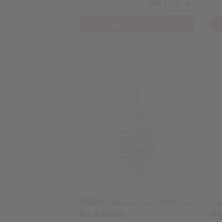
個数
カートに入れる
無添加せっけんシャンプー泡タイプ
メ
ボトル 520mL
ボト