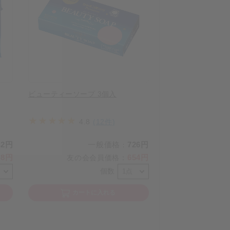
ビューティーソープ 3個入
4.8
(12件)
42円
一般価格
726円
：
18円
654円
友の会会員価格
：
個数
カートに入れる