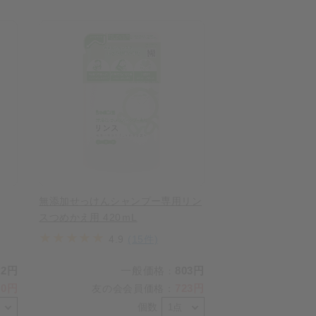
無添加せっけんシャンプー専用リン
スつめかえ用 420ｍL
4.9
(15件)
22円
一般価格
803円
：
10円
723円
友の会会員価格
：
個数