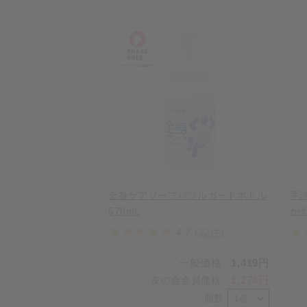
全身ケアソープバブルガードボトル
手
570mL
かえ
4.7
(22件)
一般価格
1,419円
：
1,278円
友の会会員価格
：
個数