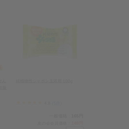
けん
純植物性シャボン玉浴用 100g
ース販
4.8
(5件)
一般価格
165円
：
149円
友の会会員価格
：