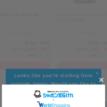
植物性シャボン玉浴用 3個入
メンズシャボンフェイシャルソ
つめかえ用 250mL
5.0
(2件)
5.0
(4件)
一般価格
495円
一般価格
5
：
：
446円
4
友の会会員価格
：
友の会会員価格
：
個数
個数
カートに入れる
カートに入れる
✕
Looks like you're visiting from
outside Japan. Would you like to
browse our global site for a better
experience?