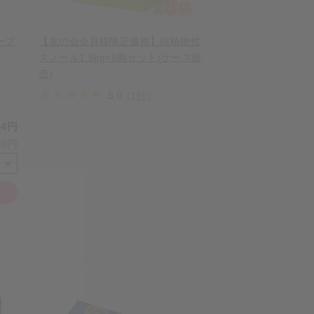
ープ
【友の会会員様限定価格】純植物性
スノール1.5kg×8個セット(ケース販
売)
5.0
(1件)
44円
90円