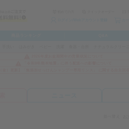
初めての方
クイックオーダー
ログイン/Webアカウント登録
カ
商品ランキング
Q&A
手洗い
はみがき
ベビー
洗濯
食器・台所
ナチュラルクリー
2026年度お盆期間中の営業状況について
「令和8年熊本地震」に伴う配送への影響について
3日（金）更新】「無添加せっけんシャンプー専用リンス」 に関する自主回
索
ニュース
並べ替え
お