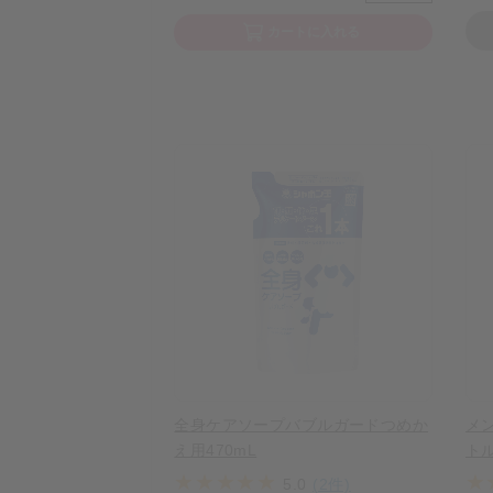
カートに入れる
全身ケアソープバブルガードつめか
メ
え用470mL
トル
5.0
(2件)