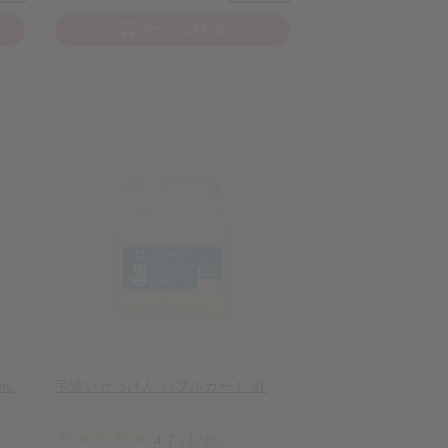
カートに入れる
mL
手洗いせっけん バブルガード 4L
4.7
(17件)