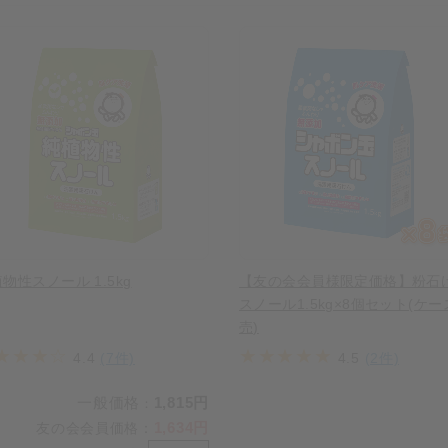
物性スノール 1.5kg
【友の会会員様限定価格】粉石
スノール1.5kg×8個セット(ケ
売)
4.4
(7件)
4.5
(2件)
一般価格
1,815円
：
1,634円
友の会会員価格
：