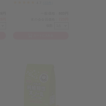
4.7
(23件)
09円
一般価格
803円
：
39円
723円
友の会会員価格
：
個数
カートに入れる