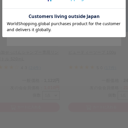
Go to Global Site
Stay on Japanese Site
添加せっけんシャンプー専用リン
ビューティーソープ 100g
トル 520ｍL
4.3
(24件)
5.0
(17件)
一般価格
1,122円
一般価格
2
：
：
1,010円
2
友の会会員価格
：
友の会会員価格
：
個数
個数
カートに入れる
カートに入れる