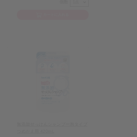
個数
カートに入れる
無添加せっけんシャンプー泡タイプ
つめかえ用 420mL