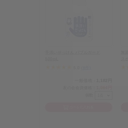
手洗いせっけん バブルガード
無
500mL
スボ
5.0
(8件)
一般価格
1,182円
：
1,064円
友の会会員価格
：
個数
カートに入れる