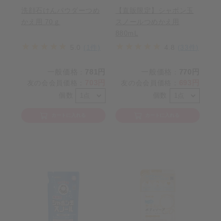
洗顔石けんパウダーつめ
【直販限定】シャボン玉
かえ用 70ｇ
スノールつめかえ用
880mL
5.0
(1件)
4.8
(33件)
一般価格
781円
一般価格
770円
：
：
703円
693円
友の会会員価格
：
友の会会員価格
：
個数
個数
カートに入れる
カートに入れる