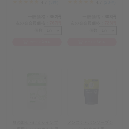
4.7
(3件)
4.7
(23件)
一般価格
852円
一般価格
803円
：
：
767円
723円
友の会会員価格
：
友の会会員価格
：
個数
個数
カートに入れる
カートに入れる
無添加せっけんシャンプ
メンズシャボンソープシ
ー専用リンスつめかえ用
ャンプーつめかえ用