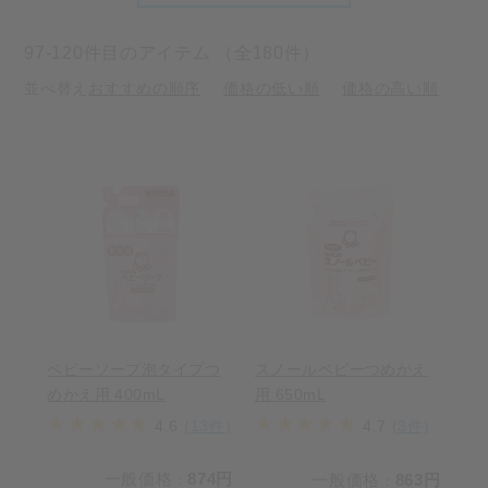
97-120件目のアイテム （全180件）
並べ替え
おすすめの順序
価格の低い順
価格の高い順
ベビーソープ泡タイプつ
スノールベビーつめかえ
めかえ用 400mL
用 650mL
4.6
(13件)
4.7
(3件)
一般価格
874円
一般価格
863円
：
：