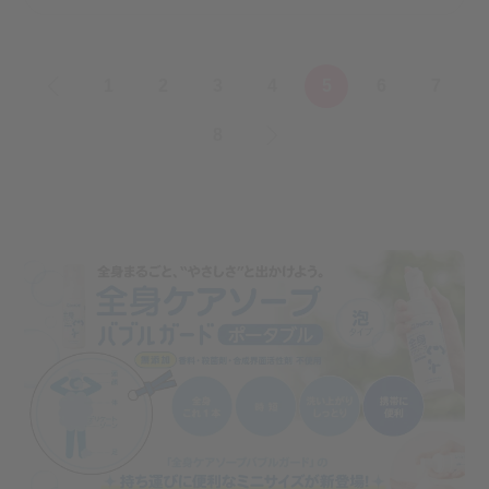
«
1
2
3
4
5
6
7
8
»