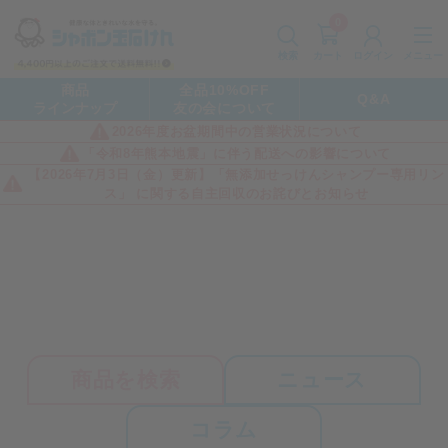
0
カート
メニュー
検索
ログイン
商品
全品10%OFF
Q&A
ラインナップ
友の会について
2026年度お盆期間中の営業状況について
「令和8年熊本地震」に伴う配送への影響について
【2026年7月3日（金）更新】「無添加せっけんシャンプー専用リン
ス」 に関する自主回収のお詫びとお知らせ
商品を検索
ニュース
コラム