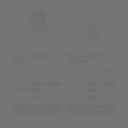
純せっけん洗顔固形タイ
純せっけん洗顔泡タイプ
プ 80g
本体 200ml
4.8
(9件)
5.0
(9件)
一般価格
693円
一般価格
660円
：
：
624円
594円
友の会会員価格
：
友の会会員価格
：
個数
個数
カートに入れる
カートに入れる