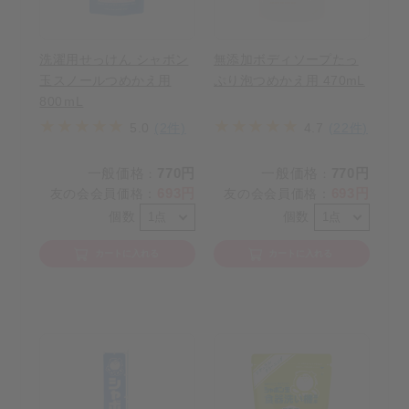
洗濯用せっけん シャボン
無添加ボディソープたっ
玉スノールつめかえ用
ぷり泡つめかえ用 470mL
800ｍL
5.0
(2件)
4.7
(22件)
一般価格
770円
一般価格
770円
：
：
693円
693円
友の会会員価格
：
友の会会員価格
：
個数
個数
カートに入れる
カートに入れる