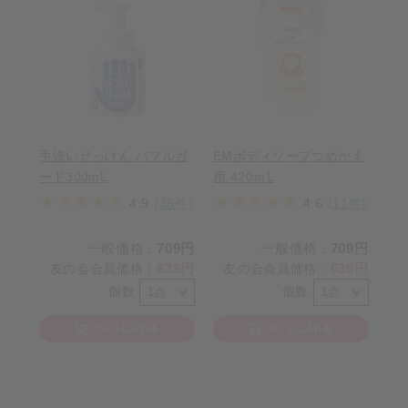
手洗いせっけん バブルガ
EMボディソープつめかえ
ード300mL
用 420ｍL
4.9
(36件)
4.6
(11件)
一般価格
709円
一般価格
709円
：
：
639円
639円
友の会会員価格
：
友の会会員価格
：
個数
個数
カートに入れる
カートに入れる