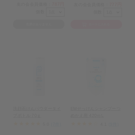
787円
友の会会員価格
：
777円
友の会会員価格
：
個数
個数
在庫がありません
カートに入れる
洗顔石けんパウダータイ
EMせっけんシャンプーつ
プボトル 70ｇ
めかえ用 420ｍL
5.0
(7件)
4.1
(9件)