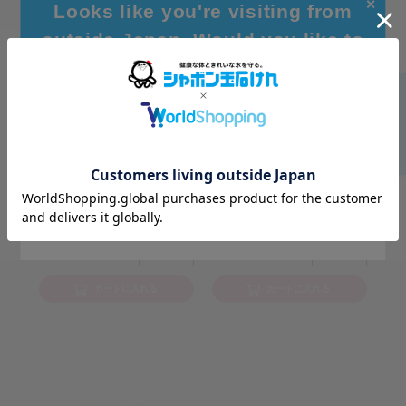
✕
Looks like you're visiting from
outside Japan. Would you like to
browse our global site for a better
experience?
メンズシャボンフェイシ
ハンカチタオル２枚入り
ャルソープ ボトル 300mL
4.3
(3件)
4.7
(3件)
Go to Global Site
一般価格
748円
一般価格
748円
：
：
Stay on Japanese Site
674円
674円
友の会会員価格
：
友の会会員価格
：
個数
個数
カートに入れる
カートに入れる