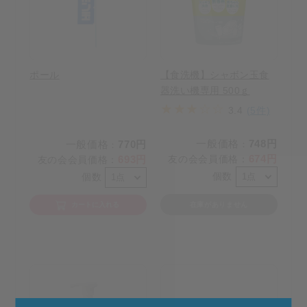
ポール
【食洗機】シャボン玉食
器洗い機専用 500ｇ
3.4
(5件)
一般価格
748円
一般価格
770円
：
：
674円
693円
友の会会員価格
：
友の会会員価格
：
個数
個数
カートに入れる
在庫がありません