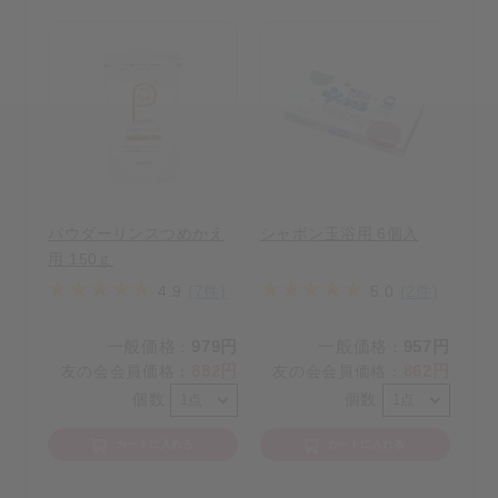
パウダーリンスつめかえ
シャボン玉浴用 6個入
用 150ｇ
4.9
(7件)
5.0
(2件)
一般価格
979円
一般価格
957円
：
：
882円
862円
友の会会員価格
：
友の会会員価格
：
個数
個数
カートに入れる
カートに入れる