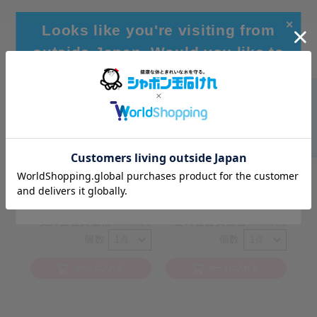
✕
Looks like you're visiting from
outside Japan. Would you like to
browse our global site for a better
experience?
EMボディソープボトル
パウダーせっけんシャン
Go to Global Site
520ｍL
プーつめかえ用 100ｇ
4.7
(6件)
4.4
(5件)
Stay on Japanese Site
一般価格
1,067円
一般価格
979円
：
：
961円
882円
友の会会員価格
：
友の会会員価格
：
個数
個数
カートに入れる
カートに入れる