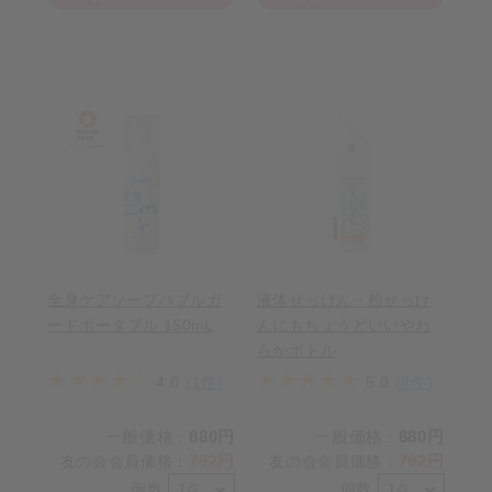
全身ケアソープバブルガ
液体せっけん・粉せっけ
ードポータブル 150mL
んにもちょうどいいやわ
らかボトル
4.0
(1件)
5.0
(8件)
一般価格
880円
一般価格
880円
：
：
792円
792円
友の会会員価格
：
友の会会員価格
：
個数
個数