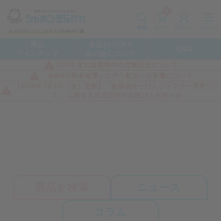
0
カート
メニュー
検索
ログイン
商品
全品10%OFF
Q&A
ラインナップ
友の会について
2026年度お盆期間中の営業状況について
「令和8年熊本地震」に伴う配送への影響について
【2026年7月3日（金）更新】「無添加せっけんシャンプー専用リン
ス」 に関する自主回収のお詫びとお知らせ
商品を検索
ニュース
コラム