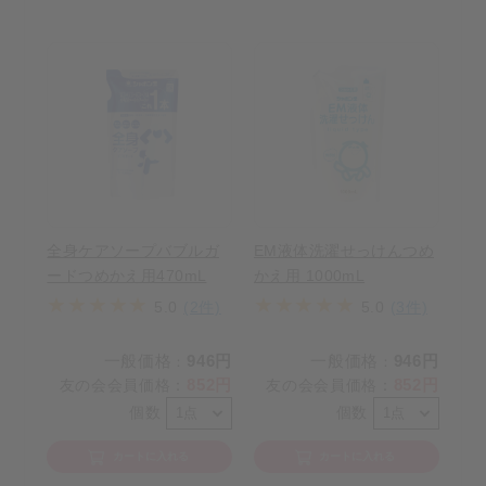
全身ケアソープバブルガ
EM液体洗濯せっけんつめ
ードつめかえ用470mL
かえ用 1000mL
5.0
(2件)
5.0
(3件)
一般価格
946円
一般価格
946円
：
：
852円
852円
友の会会員価格
：
友の会会員価格
：
個数
個数
カートに入れる
カートに入れる