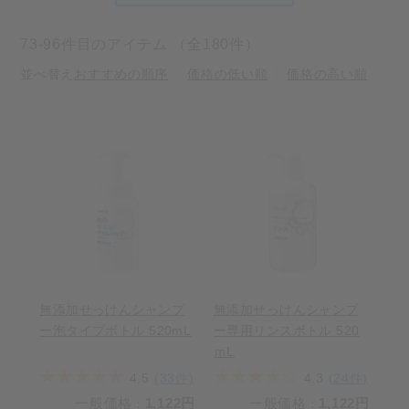
73-96件目のアイテム （全180件）
並べ替え
おすすめの順序
価格の低い順
価格の高い順
無添加せっけんシャンプ
無添加せっけんシャンプ
ー泡タイプボトル 520mL
ー専用リンスボトル 520
ｍL
4.5
(33件)
4.3
(24件)
一般価格
1,122円
一般価格
1,122円
：
：