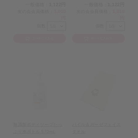
一般価格
1,122円
一般価格
1,122円
：
：
1,010
1,010
友の会会員価格
：
友の会会員価格
：
円
円
個数
個数
カートに入れる
カートに入れる
無添加ボディソープたっ
パイル＆ガーゼフェイス
ぷり泡ボトル 570mL
タオル