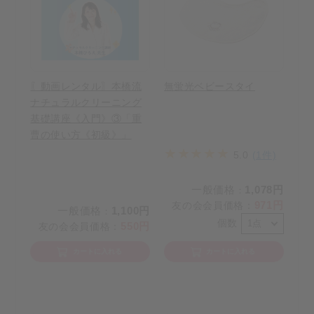
〖動画レンタル〗本橋流
無蛍光ベビースタイ
ナチュラルクリーニング
基礎講座《入門》③「重
曹の使い方《初級》」
5.0
(1件)
一般価格
1,078円
：
971円
友の会会員価格
：
一般価格
1,100円
：
個数
550円
友の会会員価格
：
カートに入れる
カートに入れる