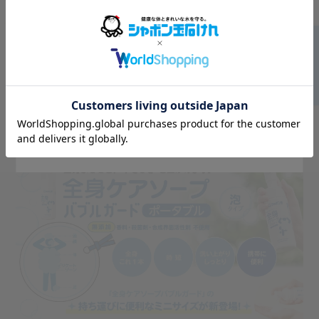
browse our global site for a better
experience?
Go to Global Site
Stay on Japanese Site