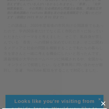
言えず苦しんでいる人がいるかもしれません。「香害」、「化学
物質過敏症」、その実態と社会構造的な問題点を概観。 斉藤吉広学
長の最終講義の YouTube 動画を友の会会員様限定でご覧いただけ
ます（視聴は 2021 年 12 月 31 日まで）。
この講義は、2020年度最後の市民向け公開講座でもあっ
たので、学内関係者だけでなく広く市民の方々に知ってい
ただきたいテーマをと考えました。そこで、私自身が苦し
んでいる「香害」への理解を深めていただき、そこに関わ
るメディアと社会の問題を概観することで私たちの暮らし
方を皆さんと一緒に考える機会にしたいと思ったんです。
講義情報が大学のホームページに掲載されるや、全国から
「オンラインで視聴したい」など事務局に問い合わせが殺
到し、急遽、YouTube 配信をすることで対応しました。
✕
Looks like you're visiting from
outside Japan. Would you like to