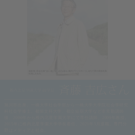
旭川市出身。一橋大学社会学部から一橋大学大学院社会学研究
科社会学修士。都留文科大学、都立短期大学など非常勤講師
後、2000年から稚内北星学園大学にて専任講師、2009年教授。
2015年に稚内北星学園大学学長着任、2021年3月退職。専門分
野はメディアと社会。