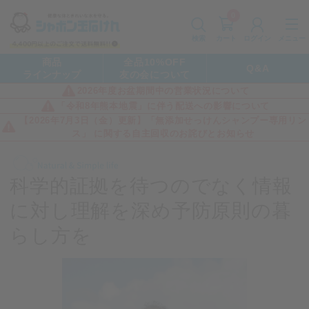
0
カート
メニュー
検索
ログイン
商品
全品10%OFF
Q&A
ラインナップ
友の会について
2026年度お盆期間中の営業状況について
「令和8年熊本地震」に伴う配送への影響について
【2026年7月3日（金）更新】「無添加せっけんシャンプー専用リン
ス」 に関する自主回収のお詫びとお知らせ
科学的証拠を待つのでなく
情報
に対し理解を深め
予防原則の暮
らし方を