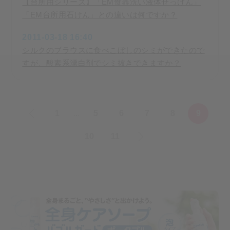
【台所用シリーズ】「EM食器洗い液体せっけん」
「EM台所用石けん」との違いは何ですか？
2011-03-18 16:40
シルクのブラウスに食べこぼしのシミができたので
すが、酸素系漂白剤でシミ抜きできますか？
«
1
5
6
7
8
9
…
10
11
»