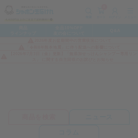
0
カート
メニュー
検索
ログイン
商品
全品10%OFF
Q&A
ラインナップ
友の会について
2026年度お盆期間中の営業状況について
「令和8年熊本地震」に伴う配送への影響について
【2026年7月3日（金）更新】「無添加せっけんシャンプー専用リン
ス」 に関する自主回収のお詫びとお知らせ
商品を検索
ニュース
コラム