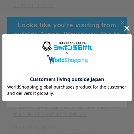
ないのでしょうか？
2011-07-26 16:58
✕
Looks like you're visiting from
カラーやパーマをしている髪に石けんシャンプーを
outside Japan. Would you like to
使っても大丈夫ですか？
browse our global site for a better
2011-01-28 16:57
experience?
キューティクルとは何ですか？
2011-01-28 16:53
Go to Global Site
オムツがピンク色になるのですが、なぜですか？
Stay on Japanese Site
2011-01-28 17:06
市販のハミガキ粉で歯を磨いた後、お茶を飲んだり
すると味が変わるのはなぜですか？
2014-02-05 10:16