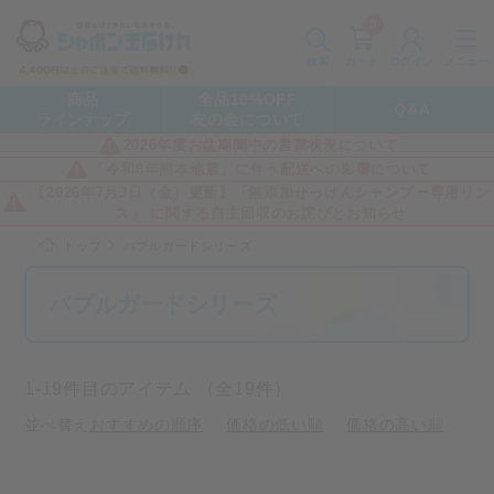
0
カート
メニュー
検索
ログイン
商品
全品10%OFF
Q&A
ラインナップ
友の会について
2026年度お盆期間中の営業状況について
「令和8年熊本地震」に伴う配送への影響について
【2026年7月3日（金）更新】「無添加せっけんシャンプー専用リン
ス」 に関する自主回収のお詫びとお知らせ
トップ
バブルガードシリーズ
バブルガードシリーズ
1-19件目のアイテム （全19件）
並べ替え
おすすめの順序
価格の低い順
価格の高い順