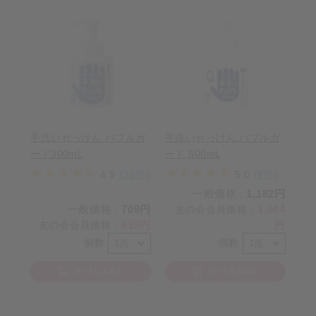
手洗いせっけん バブルガ
手洗いせっけん バブルガ
ード300mL
ード 500mL
4.9
(36件)
5.0
(8件)
一般価格
1,182円
：
一般価格
709円
1,064
友の会会員価格
：
：
639円
円
友の会会員価格
：
個数
個数
カートに入れる
カートに入れる