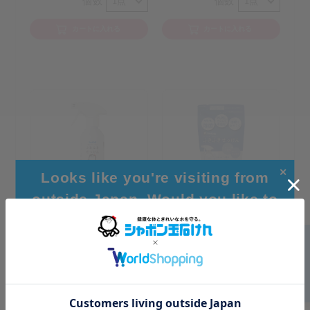
個数
個数
カートに入れる
カートに入れる
✕
Looks like you're visiting from
outside Japan. Would you like to
browse our global site for a better
ふきふきせっけんバブル
ふきふきせっけんバブル
ガードボトル300ｍL
ガードつめかえ用250mL
experience?
4.8
(12件)
5.0
(1件)
一般価格
946円
一般価格
616円
：
：
Go to Global Site
852円
555円
友の会会員価格
：
友の会会員価格
：