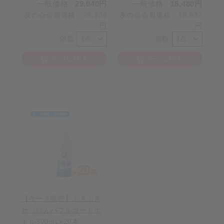
一般価格
29,040円
一般価格
18,480円
：
：
26,136
16,632
友の会会員価格
：
友の会会員価格
：
円
円
個数
個数
カートに入れる
カートに入れる
【ケース販売】ふきふき
せっけんバブルガードボ
トル300mL×20本