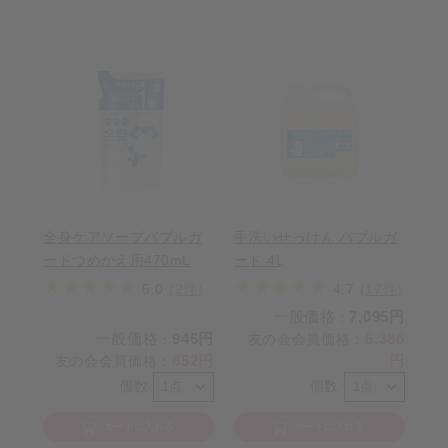
全身ケアソープバブルガ
手洗いせっけん バブルガ
ードつめかえ用470mL
ード 4L
5.0
(2件)
4.7
(17件)
一般価格
7,095円
：
一般価格
946円
6,386
友の会会員価格
：
：
852円
円
友の会会員価格
：
個数
個数
カートに入れる
カートに入れる