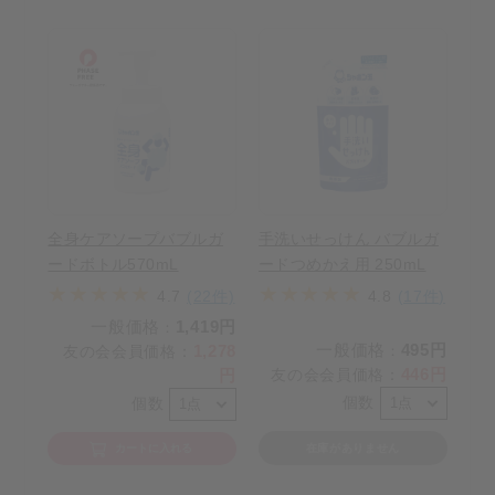
全身ケアソープバブルガ
手洗いせっけん バブルガ
ードボトル570mL
ードつめかえ用 250mL
4.7
(22件)
4.8
(17件)
一般価格
1,419円
：
一般価格
495円
1,278
友の会会員価格
：
：
446円
円
友の会会員価格
：
個数
個数
カートに入れる
在庫がありません