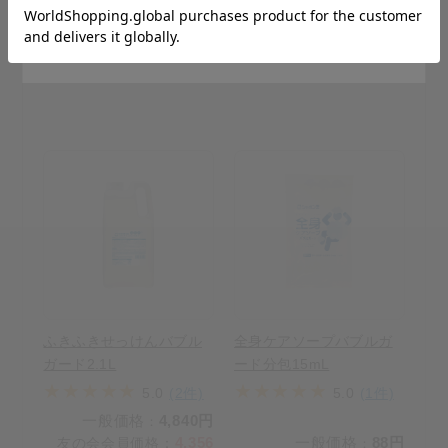
個数
個数
Stay on Japanese Site
カートに入れる
カートに入れる
ふきふきせっけんバブル
全身ケアソープバブルガ
ガード2.1L
ード分包15mL
5.0
(2件)
5.0
(1件)
一般価格
4,840円
：
4,356
一般価格
88円
友の会会員価格
：
：