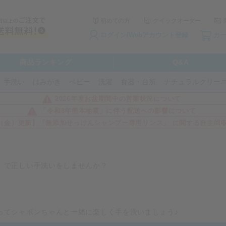
初めての方
クイックオーダー
ログイン/Webアカウント登録
カ
商品ランキング
Q&A
手洗い
はみがき
ベビー
洗濯
食器・台所
ナチュラルクリー
2026年度お盆期間中の営業状況について
「令和8年熊本地震」に伴う配送への影響について
3日（金）更新】「無添加せっけんシャンプー専用リンス」 に関する自主回
」で正しい手洗いをしませんか？
すか？
ってシャボンちゃんと一緒に楽しく手を洗いましょう♪