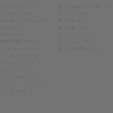
ャボン玉浴用シリーズ
通信販売のご利用にあたって
ブルガードシリーズ
ご注文の方法
ur SHABON スキンヘルスケア
送料について
添加シリーズ
お支払い方法
ウダーシリーズ
ポイントについて
HABONDAMA ORGANIC
よくあるご質問
ャボン玉せっけんハミガキ
個人情報保護について
ャボン玉ベビーシリーズ
ンズシャボンシリーズ
添加シャボン玉スノール
ャボン玉台所用せっけん
チュラルクリーニングシリーズ
ャボン玉EMシリーズ