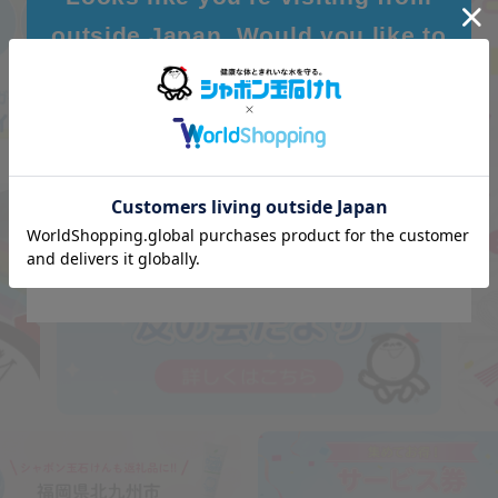
outside Japan. Would you like to
browse our global site for a better
experience?
Go to Global Site
Stay on Japanese Site