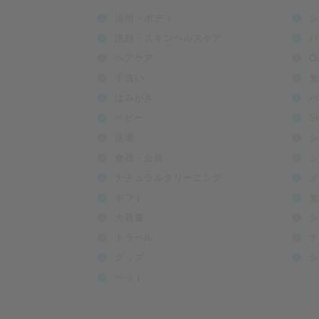
浴用・ボディ
シ
洗顔・スキンヘルスケア
バ
ヘアケア
O
手洗い
無
はみがき
パ
ベビー
S
洗濯
シ
食器・台所
シ
ナチュラルクリーニング
メ
ギフト
無
大容量
シ
トラベル
ナ
グッズ
シ
ペット