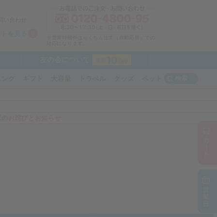
問い合わせ
ートを見る
0
※営業時間外はらくちん注文（自動応答）での
対応になります。
友の会について
検索
ニング
ギフト
大容量
トラベル
グッズ
ペット
収のお詫びとお知らせ