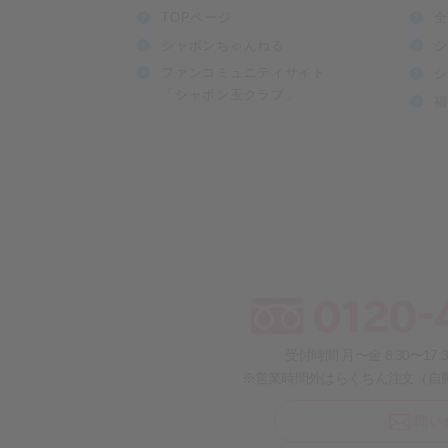
TOPページ
全
シャボンちゃんねる
シ
ファンコミュニティサイト
シ
「シャボン玉クラブ」
福
受付時間 月〜金 8:30〜17
※営業時間外はらくちん注文（自
問い