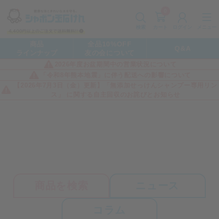
0
カート
メニュー
検索
ログイン
商品
全品10%OFF
Q&A
ラインナップ
友の会について
2026年度お盆期間中の営業状況について
「令和8年熊本地震」に伴う配送への影響について
【2026年7月3日（金）更新】「無添加せっけんシャンプー専用リン
ス」 に関する自主回収のお詫びとお知らせ
商品を検索
ニュース
コラム